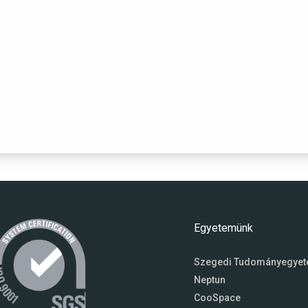
Egyetemünk
Szegedi Tudományegye
Neptun
CooSpace