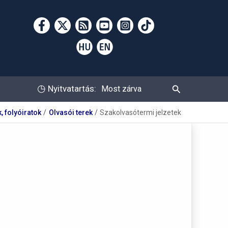
Keresés
◷
Nyitvatartás:
Most zárva
, folyóiratok
Olvasói terek
Szakolvasótermi jelzetek