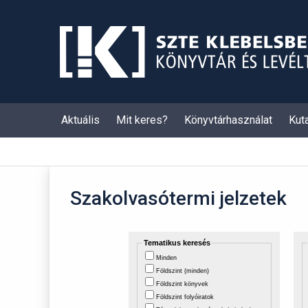
Skip
to
content
Aktuális
Mit keres?
Könyvtárhasználat
Kut
Szakolvasótermi jelzetek