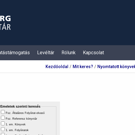
atástámogatás
Levéltár
Rólunk
Kapcsolat
Kezdőoldal
Mit keres?
Nyomtatott könyvek