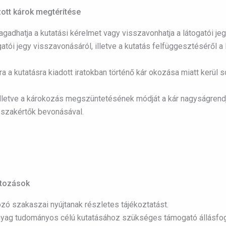
zott károk megtérítése
agadhatja a kutatási kérelmet vagy visszavonhatja a látogatói j
tói jegy visszavonásáról, illetve a kutatás felfüggesztéséről a l
 a kutatásra kiadott iratokban történő kár okozása miatt kerül 
lletve a károkozás megszüntetésének módját a kár nagyságrendj
 szakértők bevonásával.
látozások
kozó szakaszai nyújtanak részletes tájékoztatást.
anyag tudományos célú kutatásához szükséges támogató állásfogl