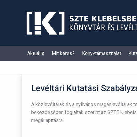
Skip
to
content
Aktuális
Mit keres?
Könyvtárhasználat
Kut
Levéltári Kutatási Szabályz
A közlevéltárak és a nyilvános magánlevéltárak 
bekezdésében foglaltak szerint az SZTE Klebelsbe
megállapításra.