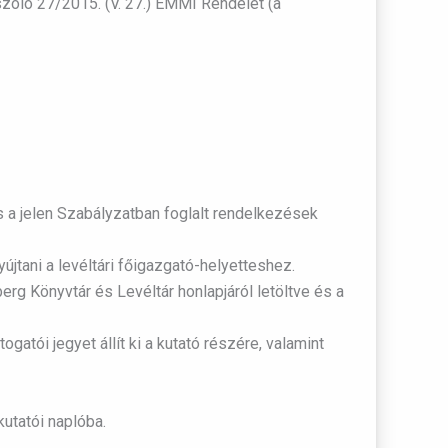
zóló 27/2015. (V. 27.) EMMI Rendelet (a
 a jelen Szabályzatban foglalt rendelkezések
yújtani a levéltári főigazgató-helyetteshez.
rg Könyvtár és Levéltár honlapjáról letöltve és a
atói jegyet állít ki a kutató részére, valamint
kutatói naplóba.