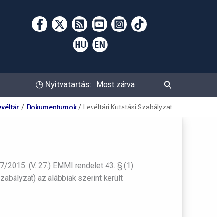
Keresés
◷
Nyitvatartás:
Most zárva
evéltár
Dokumentumok
Levéltári Kutatási Szabályzat
2015. (V. 27.) EMMI rendelet 43. § (1)
abályzat) az alábbiak szerint került