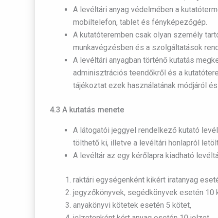
A levéltári anyag védelmében a kutatóterméb
mobiltelefon, tablet és fényképezőgép.
A kutatóteremben csak olyan személy tartó
munkavégzésben és a szolgáltatások rend
A levéltári anyagban történő kutatás megk
adminisztrációs teendőkről és a kutatóter
tájékoztat ezek használatának módjáról és 
4.3 A kutatás menete
A látogatói jeggyel rendelkező kutató levé
tölthető ki, illetve a levéltári honlapról le
A levéltár az egy kérőlapra kiadható levél
raktári egységenként kikért iratanyag eset
jegyzőkönyvek, segédkönyvek esetén 10 k
anyakönyvi kötetek esetén 5 kötet,
jelzetenként kért anyag esetén 10 jelzet.