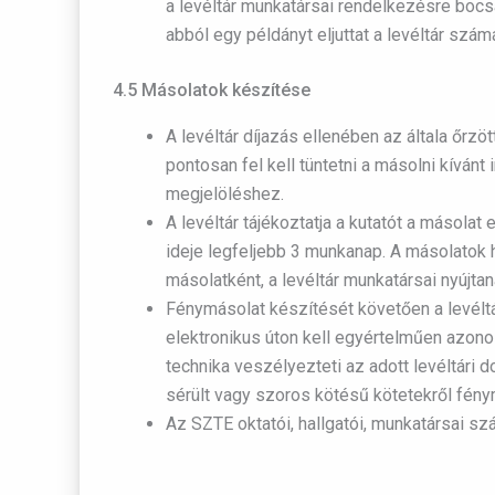
a levéltár munkatársai rendelkezésre bocsát
abból egy példányt eljuttat a levéltár szám
4.5 Másolatok készítése
A levéltár díjazás ellenében az általa őrzö
pontosan fel kell tüntetni a másolni kívánt
megjelöléshez.
A levéltár tájékoztatja a kutatót a másolat
ideje legfeljebb 3 munkanap. A másolatok 
másolatként, a levéltár munkatársai nyújtan
Fénymásolat készítését követően a levéltár
elektronikus úton kell egyértelműen azono
technika veszélyezteti az adott levéltári
sérült vagy szoros kötésű kötetekről fén
Az SZTE oktatói, hallgatói, munkatársai s