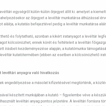
levéltári egységről külön-külön őrjegyet állít ki. amelyet a kiemelt
ahelyezésekor az őrjegyet a levéltár munkatársa áthúzással érvé
t aláírja, a kutatás befejeztével pedig a levéltár munkatársa aláí
ető és folytatható, azonban a kikért iratanyagot a levéltár legfe
anyagot kölcsönözhet, ennek körét és feltételeit a levéltári főiga
ett írásbeli kezdeményezése alapján, a kutatómunka támogatásár
 a levéltár kutatótermében (ebben az esetben a kölcsönözhető irat
lt levéltári anyagra való hivatkozás
ek engedélyezése a másolat kifizetésével megtörténik, a közlés 
álásával készített munkájában a kutató – figyelembe véve a készü
használt levéltári anyag pontos jelzetére. A levéltári forrásra