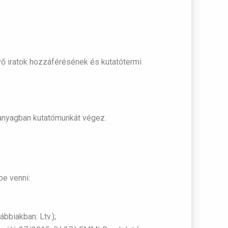
vő iratok hozzáférésének és kutatótermi
 anyagban kutatómunkát végez.
be venni:
ábbiakban: Ltv.);