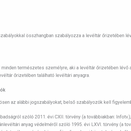
gszabályokkal összhangban szabályozza a levéltár őrizetében lé
d minden természetes személyre, aki a levéltár őrizetében lévő
evéltár őrizetében található levéltári anyagra.
zók
sen az alábbi jogszabályokat, belső szabályozók kell figyelem
adságról szóló 2011. évi CXII. törvény (a továbbiakban: Infotv.);
ánlevéltári anyag védelméről szóló 1995. évi LXVI. törvény (a tov