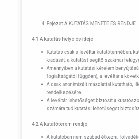
Fejezet A KUTATÁS MENETE ÉS RENDJE
4.1 A kutatás helye és ideje
Kutatás csak a levéltár kutatótermében, kuta
kiadását, a kutatást segítő szakmai felügy
Amennyiben a kutatási kérelem benyújtásáv
foglaltságától függően), a levéltár a követ
A csak anonimizált másolattal kutatható, il
rendelkezésére.
A levéltár lehetőséget biztosít a kutatósz
számára tud kutatási lehetőséget biztosíta
4.2 A kutatóterem rendje
A kutatóban nem szabad étkezni, folyadék