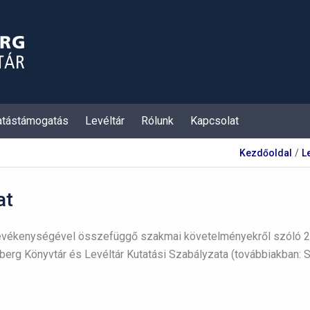
atástámogatás
Levéltár
Rólunk
Kapcsolat
Kezdőoldal
L
at
tevékenységével összefüggő szakmai követelményekről szóló 27/
rg Könyvtár és Levéltár Kutatási Szabályzata (továbbiakban: Sz