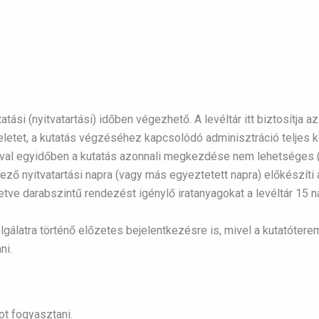
tási (nyitvatartási) időben végezhető. A levéltár itt biztosítja a
eletet, a kutatás végzéséhez kapcsolódó adminisztráció teljes k
al egyidőben a kutatás azonnali megkezdése nem lehetséges (a 
kező nyitvatartási napra (vagy más egyeztetett napra) előkészíti a
letve darabszintű rendezést igénylő iratanyagokat a levéltár 15 
olgálatra történő előzetes bejelentkezésre is, mivel a kutatóte
ni.
ot fogyasztani.