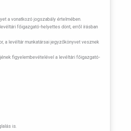
egyet a vonatkozó jogszabály értelmében.
evéltári főigazgató-helyettes dönt, erről írásban
sor, a levéltár munkatársai jegyzőkönyvet vesznek
ének figyelembevételével a levéltári főigazgató-
alás is.