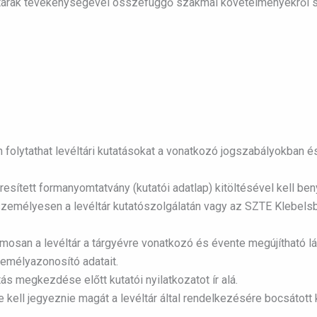
ltárak tevékenységével összefüggő szakmai követelményekről s
olytathat levéltári kutatásokat a vonatkozó jogszabályokban és
eresített formanyomtatvány (kutatói adatlap) kitöltésével kell ben
személyesen a levéltár kutatószolgálatán vagy az SZTE Klebelsbe
san a levéltár a tárgyévre vonatkozó és évente megújítható látog
zemélyazonosító adatait.
tás megkezdése előtt kutatói nyilatkozatot ír alá.
 kell jegyeznie magát a levéltár által rendelkezésére bocsátott 