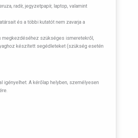
za, radír, jegyzetpapír, laptop, valamint
ársait és a többi kutatót nem zavarja a
tatás megkezdéséhez szükséges ismeretekről,
anyaghoz készített segédleteket (szükség esetén
val igényelhet. A kérőlap helyben, személyesen
ére.