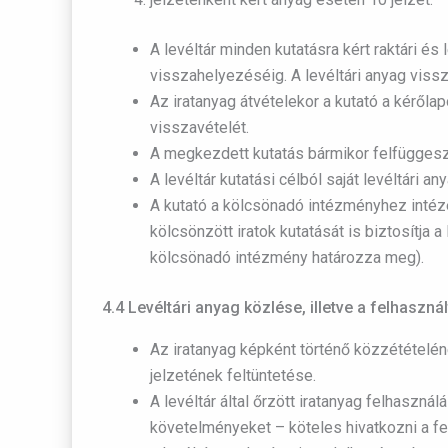
A levéltár minden kutatásra kért raktári és 
visszahelyezéséig. A levéltári anyag vissz
Az iratanyag átvételekor a kutató a kérőlapo
visszavételét.
A megkezdett kutatás bármikor felfüggeszth
A levéltár kutatási célból saját levéltári 
A kutató a kölcsönadó intézményhez intéz
kölcsönzött iratok kutatását is biztosítja
kölcsönadó intézmény határozza meg).
4.4 Levéltári anyag közlése, illetve a felhaszná
Az iratanyag képként történő közzétételén
jelzetének feltüntetése.
A levéltár által őrzött iratanyag felhaszn
követelményeket – köteles hivatkozni a fel