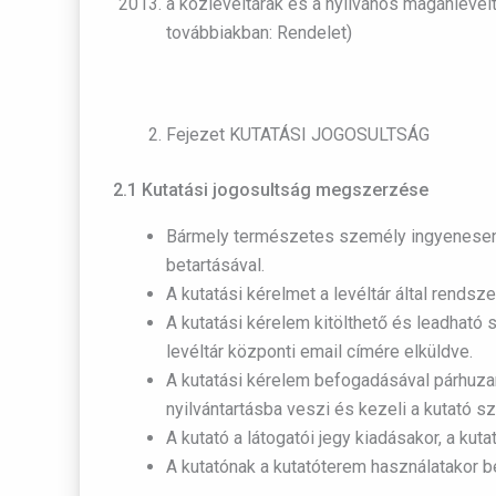
a közlevéltárak és a nyilvános magánlevé
továbbiakban: Rendelet)
Fejezet KUTATÁSI JOGOSULTSÁG
2.1 Kutatási jogosultság megszerzése
Bármely természetes személy ingyenesen f
betartásával.
A kutatási kérelmet a levéltár által rendsz
A kutatási kérelem kitölthető és leadható 
levéltár központi email címére elküldve.
A kutatási kérelem befogadásával párhuzamo
nyilvántartásba veszi és kezeli a kutató s
A kutató a látogatói jegy kiadásakor, a kuta
A kutatónak a kutatóterem használatakor be