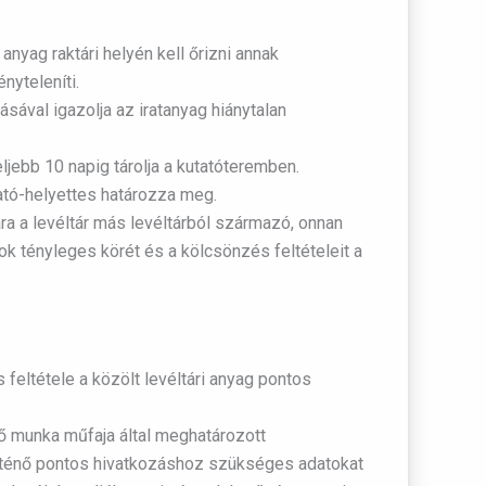
 anyag raktári helyén kell őrizni annak
nyteleníti.
rásával igazolja az iratanyag hiánytalan
ljebb 10 napig tárolja a kutatóteremben.
zgató-helyettes határozza meg.
a a levéltár más levéltárból származó, onnan
ok tényleges körét és a kölcsönzés feltételeit a
feltétele a közölt levéltári anyag pontos
lő munka műfaja által meghatározott
 történő pontos hivatkozáshoz szükséges adatokat