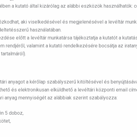
en a kutató által kizárólag az alábbi eszközök használhatók: ceru
zkodhat, aki viselkedésével és megjelenésével a levéltár munkat
eltetésszerű használatában.
ezdése előtt a levéltár munkatársa tájékoztatja a kutatót a ku
em rendjéről, valamint a kutató rendelkezésére bocsátja az irat
tartalmáról).
ltári anyagot a kérőlap szabályszerű kitöltésével és benyújtásá
tölthető és elektronikusan elküldhető a levéltári központi email cím
tári anyag mennyiségét az alábbiak szerint szabályozza:
én 5 doboz,
ötet,