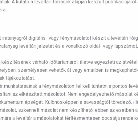
ják. A kutató a levéltári források alapján készült publikációjáról
ára.
tt iratanyagról digitális- vagy fénymásolatot készít a levéltári 
 iratanyag levéltári jelzetét és a vonatkozó oldal- vagy lapszámo
 elkészítésének várható időtartamáról, illetve egyezteti az átvét
helyben, személyesen vehetők át vagy emailben is megkaphatók. 
ak tájékoztatást.
 munkatársainak a fénymásolaton fel kell tüntetni a pontos levélt
sítani az elkészített másolatot. Nem engedélyezhető másolat k
 dokumentum épségét. Különösképpen a savasságtól töredező, ille
ymásolat, szkennelt másolat nem készíthető, ebben az esetben a
zámára a levéltár a másolatokat térítésmentesen bocsátja rendel