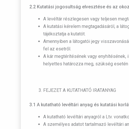
2.2 Kutatási jogosultság elvesztése és az oko
A levéltár részlegesen vagy teljesen megt
A kutatási kérelem megtagadásáról, a látoga
tájékoztatja a kutatót.
Amennyiben a látogatói jegy visszavonására
fel az esetről.
A kár megtérítésének vagy enyhítésének, i
helyettes határozza meg, szükség esetén
FEJEZET A KUTATHATÓ IRATANYAG
3.1 A kutatható levéltári anyag és kutatási kor
A kutatható levéltári anyagról a Ltv. vonat
A személyes adatot tartalmazó levéltári 