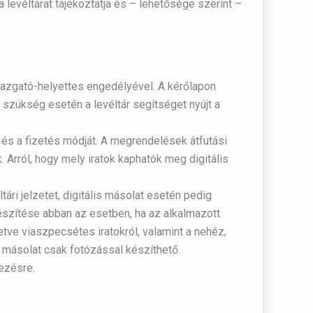
 a levéltárat tájékoztatja és – lehetősége szerint –
főigazgató-helyettes engedélyével. A kérőlapon
t, szükség esetén a levéltár segítséget nyújt a
el és a fizetés módját. A megrendelések átfutási
Arról, hogy mely iratok kaphatók meg digitális
ári jelzetet, digitális másolat esetén pedig
észítése abban az esetben, ha az alkalmazott
tve viaszpecsétes iratokról, valamint a nehéz,
 másolat csak fotózással készíthető.
kezésre.