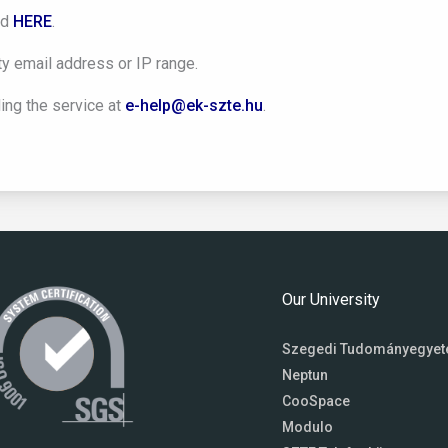
nd
HERE
.
ity email address or IP range.
ng the service at
e-help@ek-szte.hu
.
Our University
Szegedi Tudományegye
Neptun
CooSpace
Modulo