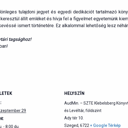
leges tulajdoni jegyet és egyedi dedikációt tartalmazó köny
n keresztül állít emléket és hívja fel a figyelmet egyetemünk kiem
evéssé ismert történetére. Ez alkalommal lehetőség lesz néhány
tári tagsághoz!
ban!
LETEK
HELYSZÍN
:
AudMin. – SZTE Klebelsberg Könyv
szeptember 29
és Levéltár, földszint
Ady tér 10.
t:
Szeged
,
6722
+ Google Térkép
. - 8:00 du.