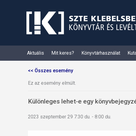
Skip
to
content
Aktuális
Mit keres?
Könyvtárhasználat
Kut
Ez az esemény elmúlt.
Különleges lehet-e egy könyvbejegyzé
2023 szeptember 29 7:30 du.
-
8:00 du.