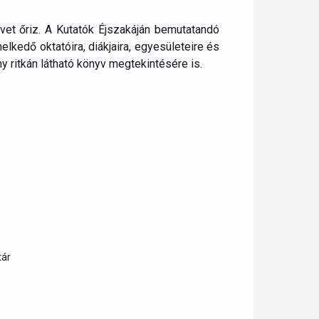
vet őriz. A Kutatók Éjszakáján bemutatandó
elkedő oktatóira, diákjaira, egyesületeire és
 ritkán látható könyv megtekintésére is.
tár