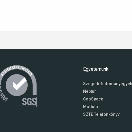
Egyetemünk
Szegedi Tudományegye
Neptun
CooSpace
Modulo
SZTE Telefonkönyv