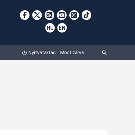
Keresés
◷
Nyitvatartás:
Most zárva