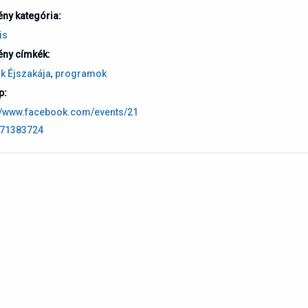
ny kategória:
is
ny címkék:
k Éjszakája
,
programok
p:
://www.facebook.com/events/21
71383724