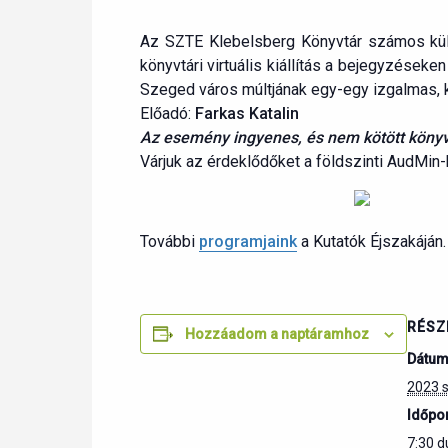
Az SZTE Klebelsberg Könyvtár számos külön
könyvtári virtuális kiállítás a bejegyzéseke
Szeged város múltjának egy-egy izgalmas, k
Előadó:
Farkas Katalin
Az esemény ingyenes, és nem kötött könyv
Várjuk az érdeklődőket a földszinti AudMin-
További
programjaink
a Kutatók Éjszakáján.
RÉSZ
Hozzáadom a naptáramhoz
Dátum
2023 
Időpon
7:30 du