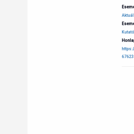
Esemé
Aktuál
Esemé
Kutató
Honla
https
67623