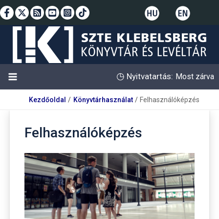
Skip
to
content
◷
Nyitvatartás:
Most zárva
Kezdőoldal
Könyvtárhasználat
Felhasználóképzés
Felhasználóképzés