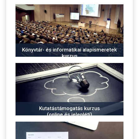
Könyvtár- és informatikai alapismeretek
kurzus
Kutatástámogatás kurzus
(online és jelenléti)