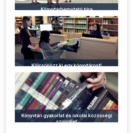
Könyvtárbemutató túra
Kölcsönözz ki egy könyvtárost!
Könyvtári gyakorlat és iskolai közösségi
szolgálat