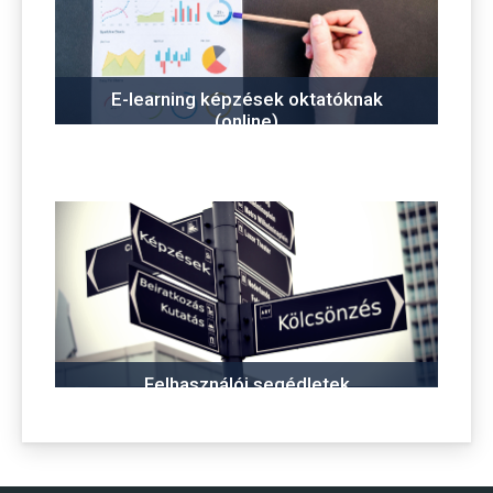
E-learning képzések oktatóknak
(online)
Felhasználói segédletek