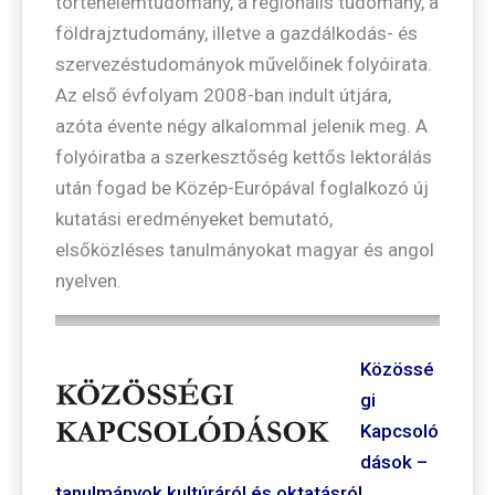
történelemtudomány, a regionális tudomány, a
földrajztudomány, illetve a gazdálkodás- és
szervezéstudományok művelőinek folyóirata.
Az első évfolyam 2008-ban indult útjára,
azóta évente négy alkalommal jelenik meg. A
folyóiratba a szerkesztőség kettős lektorálás
után fogad be Közép-Európával foglalkozó új
kutatási eredményeket bemutató,
elsőközléses tanulmányokat magyar és angol
nyelven.
Közössé
gi
Kapcsoló
dások –
tanulmányok kultúráról és oktatásról