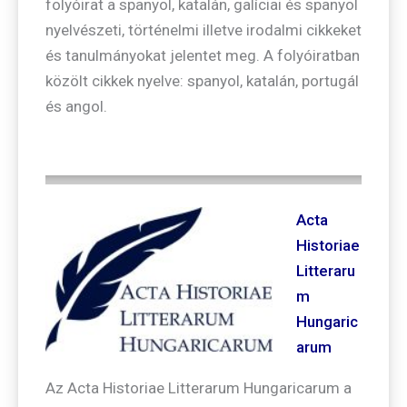
folyóirat a spanyol, katalán, galíciai és spanyol
nyelvészeti, történelmi illetve irodalmi cikkeket
és tanulmányokat jelentet meg. A folyóiratban
közölt cikkek nyelve: spanyol, katalán, portugál
és angol.
Acta
Historiae
Litteraru
m
Hungaric
arum
Az Acta Historiae Litterarum Hungaricarum a