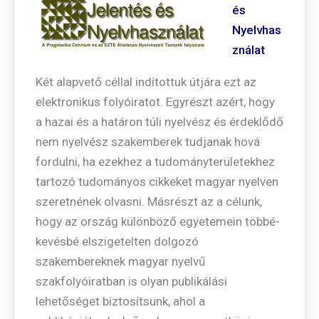
és
Nyelvhas
ználat
Két alapvető céllal indítottuk útjára ezt az
elektronikus folyóiratot. Egyrészt azért, hogy
a hazai és a határon túli nyelvész és érdeklődő
nem nyelvész szakemberek tudjanak hová
fordulni, ha ezekhez a tudományterületekhez
tartozó tudományos cikkeket magyar nyelven
szeretnének olvasni. Másrészt az a célunk,
hogy az ország különböző egyetemein többé-
kevésbé elszigetelten dolgozó
szakembereknek magyar nyelvű
szakfolyóiratban is olyan publikálási
lehetőséget biztosítsunk, ahol a