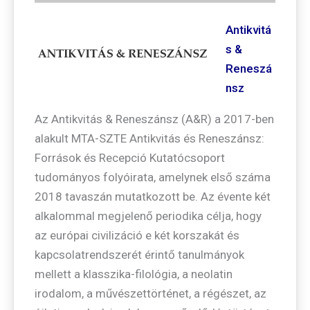
Antikvitá
s &
Reneszá
nsz
Az Antikvitás & Reneszánsz (A&R) a 2017-ben
alakult MTA-SZTE Antikvitás és Reneszánsz:
Források és Recepció Kutatócsoport
tudományos folyóirata, amelynek első száma
2018 tavaszán mutatkozott be. Az évente két
alkalommal megjelenő periodika célja, hogy
az európai civilizáció e két korszakát és
kapcsolatrendszerét érintő tanulmányok
mellett a klasszika-filológia, a neolatin
irodalom, a művészettörténet, a régészet, az