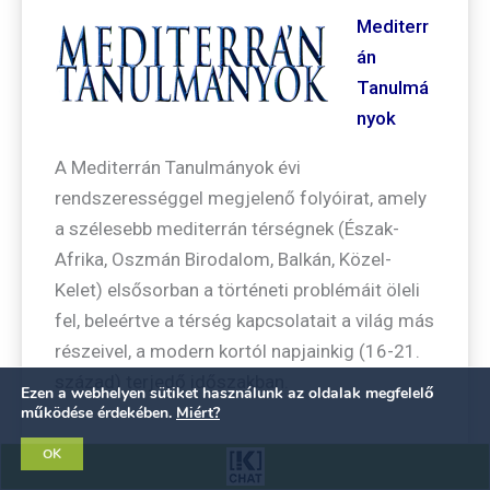
Mediterr
án
Tanulmá
nyok
A Mediterrán Tanulmányok évi
rendszerességgel megjelenő folyóirat, amely
a szélesebb mediterrán térségnek (Észak-
Afrika, Oszmán Birodalom, Balkán, Közel-
Kelet) elsősorban a történeti problémáit öleli
fel, beleértve a térség kapcsolatait a világ más
részeivel, a modern kortól napjainkig (16-21.
század) terjedő időszakban.
Ezen a webhelyen sütiket használunk az oldalak megfelelő
működése érdekében.
Miért?
OK