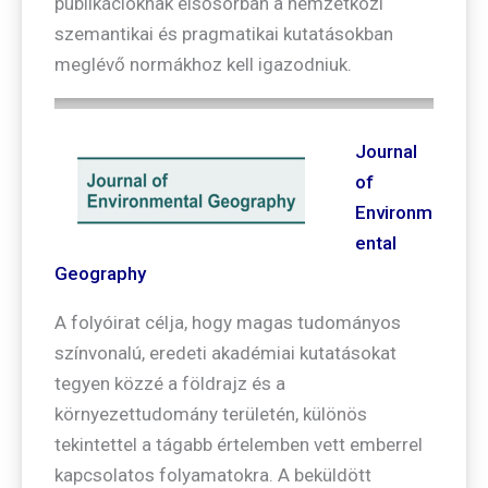
publikációknak elsősorban a nemzetközi
szemantikai és pragmatikai kutatásokban
meglévő normákhoz kell igazodniuk.
Journal
of
Environm
ental
Geography
A folyóirat célja, hogy magas tudományos
színvonalú, eredeti akadémiai kutatásokat
tegyen közzé a földrajz és a
környezettudomány területén, különös
tekintettel a tágabb értelemben vett emberrel
kapcsolatos folyamatokra. A beküldött