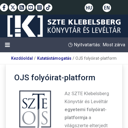
Skip
to
content
◷
Nyitvatartás:
Most zárva
Kezdőoldal
Kutatástámogatás
OJS folyóirat-platform
OJS folyóirat-platform
Az SZTE Klebelsberg
Könyvtár és Levéltár
egyetemi folyóirat-
platformja
a
világszerte elterjedt