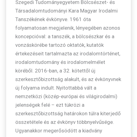
Szegedi Tudományegyetem Bölcsészet- és
Társadalomtudományi Kara Magyar Irodalmi
Tanszékének évkönyve. 1961 óta
folyamatosan megjelenik, lényegében azonos
koncepcióval: a tanszék, a bölcsészkar és a
vonzáskörébe tartozó oktatók, kutatók
értekezéseit tartalmazta az irodalomtörténet,
irodalomtudomány és irodalomelmélet
köréből. 2016-ban, a 32. kötettől új
szerkesztőbizottság alakult, és az évkönyvnek
új folyama indult. Nyitottabbá vált a
nemzetközi (közép-európai és világirodalmi)
jelenségek felé – ezt tükrözi a
szerkesztőbizottság határokon túlra kiterjedő
összetétele és az évkönyv többnyelvűsége.
Ugyanakkor megerősödött a kiadvány