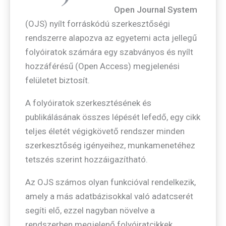
Open Journal System
(OJS) nyílt forráskódú szerkesztőségi
rendszerre alapozva az egyetemi acta jellegű
folyóiratok számára egy szabványos és nyílt
hozzáférésű (Open Access) megjelenési
felületet biztosít.
A folyóiratok szerkesztésének és
publikálásának összes lépését lefedő, egy cikk
teljes életét végigkövető rendszer minden
szerkesztőség igényeihez, munkamenetéhez
tetszés szerint hozzáigazítható.
Az OJS számos olyan funkcióval rendelkezik,
amely a más adatbázisokkal való adatcserét
segíti elő, ezzel nagyban növelve a
rendszerben megjelenő folyóiratcikkek