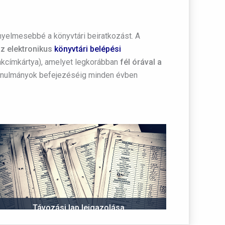
nyelmesebbé a könyvtári beiratkozást. A
z elektronikus
könyvtári belépési
akcímkártya), amelyet legkorábban
fél órával a
 tanulmányok befejezéséig minden évben
Távozási lap leigazolása