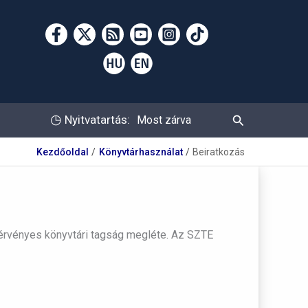
Keresés
◷
Nyitvatartás:
Most zárva
Kezdőoldal
Könyvtárhasználat
Beiratkozás
 érvényes könyvtári tagság megléte. Az SZTE