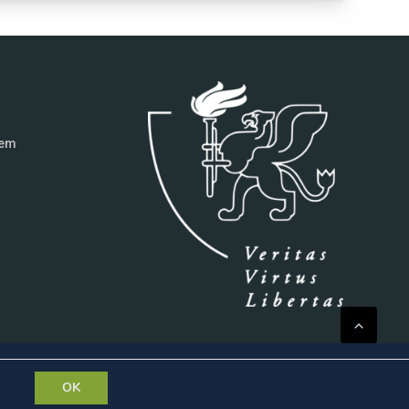
tem
OK