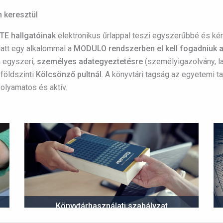
 keresztül
TE hallgatóinak
elektronikus űrlappal teszi egyszerűbbé és ké
latt egy alkalommal a
MODULO rendszerben el kell fogadniuk a
 egyszeri,
személyes adategyeztetésre
(személyigazolvány, l
földszinti
Kölcsönző pultnál
. A könyvtári tagság az egyetemi
folyamatos és aktív.
Könyvtárhasználati szabályzat