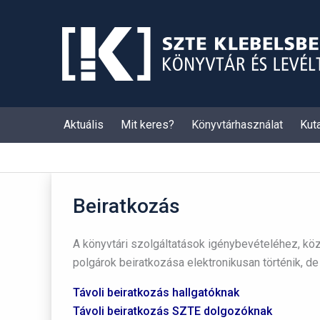
Skip
to
content
Aktuális
Mit keres?
Könyvtárhasználat
Kut
Beiratkozás
A könyvtári szolgáltatások igénybevételéhez, kö
polgárok beiratkozása elektronikusan történik, d
Távoli beiratkozás hallgatóknak
Távoli beiratkozás SZTE dolgozóknak