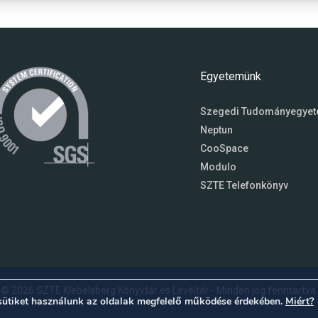
Egyetemünk
Szegedi Tudományegye
Neptun
CooSpace
Modulo
SZTE Telefonkönyv
© 2026 SZTE Klebelsberg Könyvtár és Levéltár - Minden jog fenntartva.
sütiket használunk az oldalak megfelelő működése érdekében.
Miért?