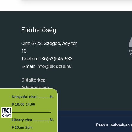
Elérhetőség
Cím: 6722, Szeged, Ady tér
10.
Telefon: +36(62)546-633
E-mail:
info@ek.szte.hu
Oldaltérkép
Adatvédelem
Könyvtári chat ............. H-
P 10:00-14:00
―――――――――――
Library chat .................. M-
Ezen a webhelyen 
F 10am-2pm