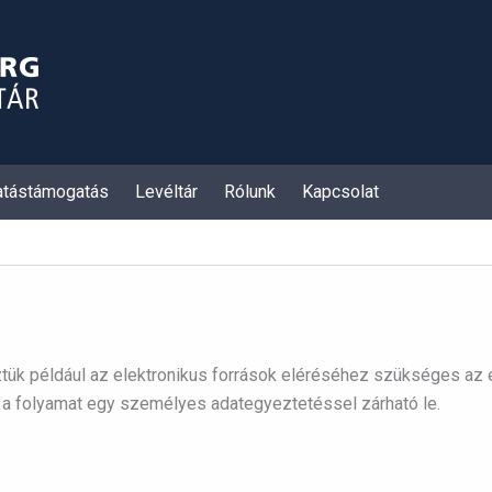
atástámogatás
Levéltár
Rólunk
Kapcsolat
ztük például az elektronikus források eléréséhez szükséges az
e a folyamat egy személyes adategyeztetéssel zárható le.