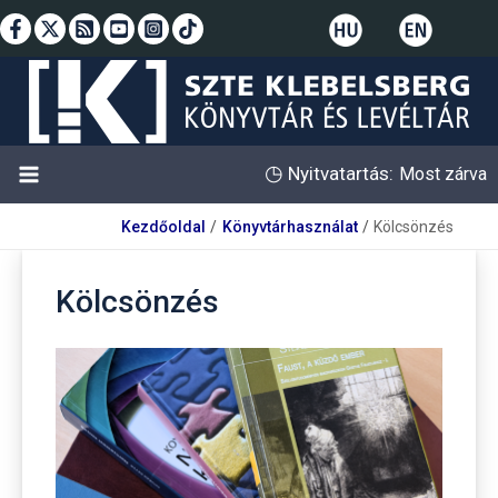
Skip
to
content
◷
Nyitvatartás:
Most zárva
Kezdőoldal
Könyvtárhasználat
Kölcsönzés
Kölcsönzés