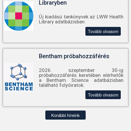
Libraryben
Új kiadású tankönyvek az LWW Health
Library adatbázisban.
Tovább olvasom
Bentham próbahozzáférés
2026. szeptember 30-ig
próbahozzáférés keretében elérhetők
a Bentham Science adatbázisban
található folyóiratok.
Tovább olvasom
Korábbi híreink