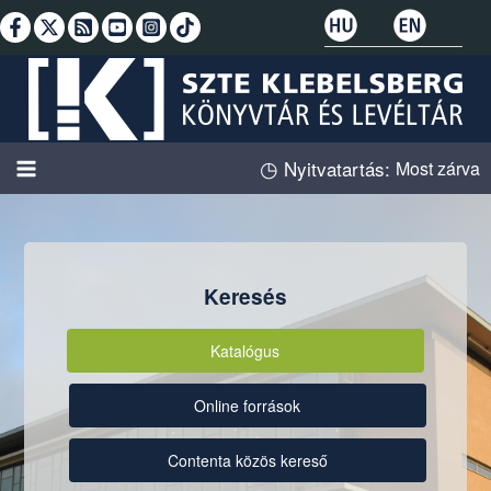
Skip
to
content
◷
Nyitvatartás:
Most zárva
Keresés
Katalógus
Online források
Contenta közös kereső