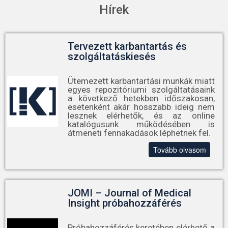
Hírek
Tervezett karbantartás és
szolgáltatáskiesés
Ütemezett karbantartási munkák miatt
egyes repozitóriumi szolgáltatásaink
a következő hetekben időszakosan,
esetenként akár hosszabb ideig nem
lesznek elérhetők, és az online
katalógusunk működésében is
átmeneti fennakadások léphetnek fel.
Tovább olvasom
JOMI – Journal of Medical
Insight próbahozzáférés
Próbahozzáférés keretében elérhető a