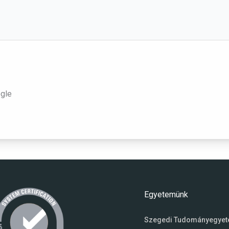
ogle
Egyetemünk
Szegedi Tudományegye