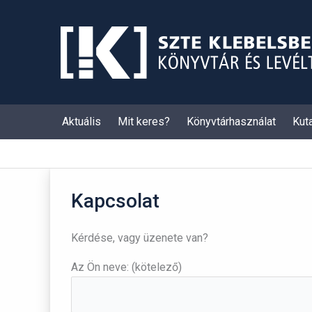
Skip
to
content
Aktuális
Mit keres?
Könyvtárhasználat
Kut
Kapcsolat
Kérdése, vagy üzenete van?
Az Ön neve: (kötelező)