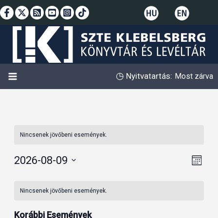
Skip
to
content
◷
Nyitvatartás:
Most zárva
Nincsenek jövőbeni események.
2026-08-09
Navigác
Esem
Hónap
nézete
nézet
Dátum
Események
navig
kiválasztása.
Nincsenek jövőbeni események.
naptár
Korábbi Események