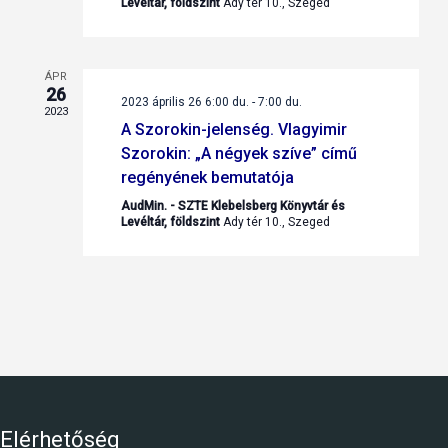
Levéltár, földszint
Ady tér 10., Szeged
ÁPR
26
2023 április 26 6:00 du.
-
7:00 du.
2023
A Szorokin-jelenség. Vlagyimir
Szorokin: „A négyek szíve” című
regényének bemutatója
AudMin. - SZTE Klebelsberg Könyvtár és
Levéltár, földszint
Ady tér 10., Szeged
Elérhetőség