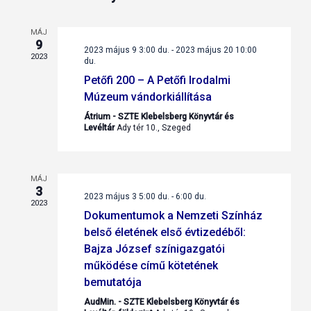
MÁJ
9
2023 május 9 3:00 du.
-
2023 május 20 10:00
2023
du.
Petőfi 200 – A Petőfi Irodalmi
Múzeum vándorkiállítása
Átrium - SZTE Klebelsberg Könyvtár és
Levéltár
Ady tér 10., Szeged
MÁJ
3
2023 május 3 5:00 du.
-
6:00 du.
2023
Dokumentumok a Nemzeti Színház
belső életének első évtizedéből:
Bajza József színigazgatói
működése című kötetének
bemutatója
AudMin. - SZTE Klebelsberg Könyvtár és