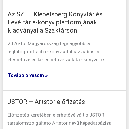
Az SZTE Klebelsberg Könyvtár és
Az
Levéltár e-könyv platformjának
SZTE
kiadványai a Szaktárson
Klebelsberg
Könyvtár
2026-tól Magyarország legnagyobb és
és
leglátogatottabb e-könyv adatbázisában is
Levéltár
elérhetővé és kereshetővé váltak e-könyveink.
e-
könyv
Tovább olvasom »
platformjának
kiadványai
a
JSTOR – Artstor előfizetés
JSTOR
Szaktárson
–
Előfizetés keretében elérhetővé vált a JSTOR
Artstor
tartalomszolgáltató Artstor nevű képadatbázisa.
előfizetés