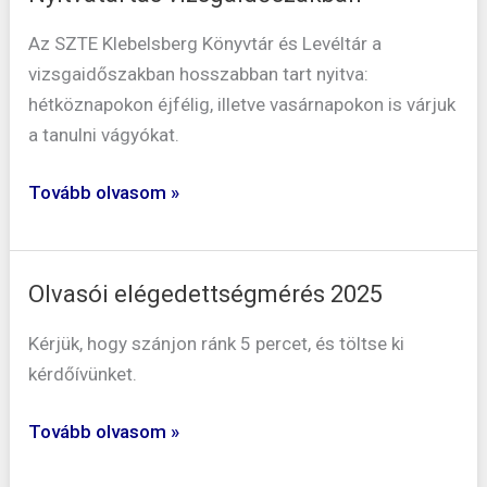
vizsgaidőszakban
Az SZTE Klebelsberg Könyvtár és Levéltár a
vizsgaidőszakban hosszabban tart nyitva:
hétköznapokon éjfélig, illetve vasárnapokon is várjuk
a tanulni vágyókat.
Tovább olvasom »
Olvasói elégedettségmérés 2025
Olvasói
elégedettségmérés
Kérjük, hogy szánjon ránk 5 percet, és töltse ki
2025
kérdőívünket.
Tovább olvasom »