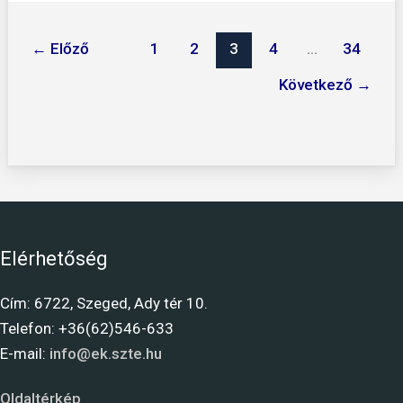
←
Előző
1
2
3
4
…
34
Következő
→
Elérhetőség
Cím: 6722, Szeged, Ady tér 10.
Telefon: +36(62)546-633
E-mail:
info@ek.szte.hu
Oldaltérkép