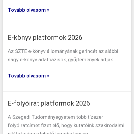
Tovább olvasom »
E-könyv platformok 2026
E-
könyv
Az SZTE e-könyv állományának gerincét az alábbi
platformok
nagy e-könyv adatbázisok, gyűjtemények adják.
2026
Tovább olvasom »
E-folyóirat platformok 2026
E-
folyóirat
A Szegedi Tudományegyetem több tízezer
platformok
folyóiratcímet fizet elő, hogy kutatóink szakirodalmi
2026
ellátottsága a lehető legjobb legyen.