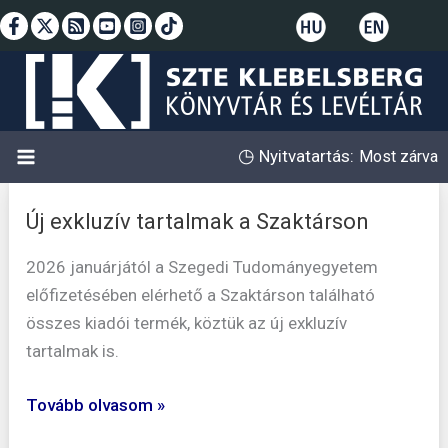
Skip
to
content
◷
Nyitvatartás:
Most zárva
Új exkluzív tartalmak a Szaktárson
Új
exkluzív
2026 januárjától a Szegedi Tudományegyetem
tartalmak
előfizetésében elérhető a Szaktárson található
a
összes kiadói termék, köztük az új exkluzív
Szaktárson
tartalmak is.
Tovább olvasom »