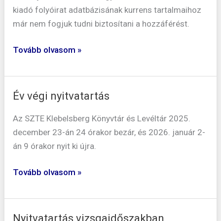
megszűnése
kiadó folyóirat adatbázisának kurrens tartalmaihoz
2026-
már nem fogjuk tudni biztosítani a hozzáférést.
ban
Tovább olvasom »
Év végi nyitvatartás
Év
végi
Az SZTE Klebelsberg Könyvtár és Levéltár 2025.
nyitvatartás
december 23-án 24 órakor bezár, és 2026. január 2-
án 9 órakor nyit ki újra.
Tovább olvasom »
Nyitvatartás vizsgaidőszakban
Nyitvatartás