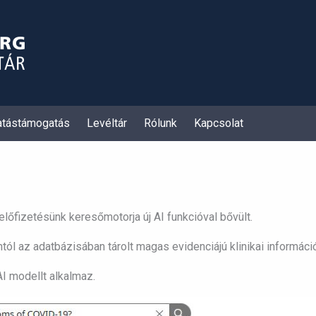
atástámogatás
Levéltár
Rólunk
Kapcsolat
lőfizetésünk keresőmotorja új AI funkcióval bővült.
ól az adatbázisában tárolt magas evidenciájú klinikai informáci
I modellt alkalmaz.