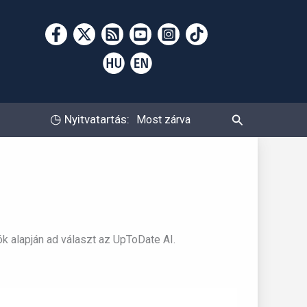
Keresés
◷
Nyitvatartás:
Most zárva
ók alapján ad választ az UpToDate AI.