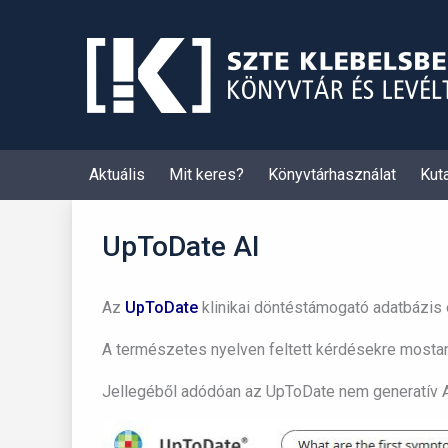
Skip
to
content
Aktuális
Mit keres?
Könyvtárhasználat
Kut
UpToDate AI
Az
UpToDate
klinikai döntéstámogató adatbázis e
A természetes nyelven feltett kérdésekre mostant
Jellegéből adódóan az UpToDate nem generatív A