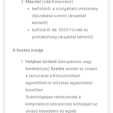
Másolat
(cikk/könyvrész):
belföldről: a szolgáltató intézmény
díjszabása szerint (árajánlat
kérhető)
külföldről: kb. 3500 Ft/cikk és
postaköltség (árajánlat kérhető)
A fizetés módja
Helyben történő
(készpénzes vagy
bankkártyás)
fizetés
esetén az olvasó
a tartozását a Kölcsönzőben
egyenlítheti ki előzetes egyeztetést
követően.
Számítógépes rendszerünk a
könyvtárközi kölcsönzés költségeit az
olvasó késedelmi és egyéb