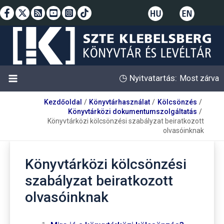
Skip
to
content
◷
Nyitvatartás:
Most zárva
Kezdőoldal
Könyvtárhasználat
Kölcsönzés
Könyvtárközi dokumentumszolgáltatás
Könyvtárközi kölcsönzési szabályzat beiratkozott
olvasóinknak
Könyvtárközi kölcsönzési
szabályzat beiratkozott
olvasóinknak