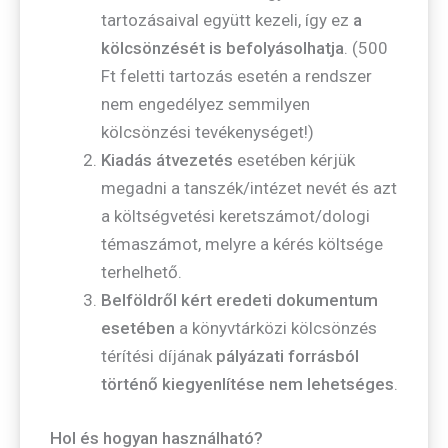
tartozásaival együtt kezeli, így ez
a
kölcsönzését is befolyásolhatja
. (500
Ft feletti tartozás esetén a rendszer
nem engedélyez semmilyen
kölcsönzési tevékenységet!)
Kiadás átvezetés
esetében kérjük
megadni a tanszék/intézet nevét és azt
a költségvetési keretszámot/dologi
témaszámot, melyre a kérés költsége
terhelhető.
Belföldről kért eredeti dokumentum
esetében
a könyvtárközi kölcsönzés
térítési díjának
pályázati forrásból
történő kiegyenlítése nem lehetséges
.
Hol és hogyan használható?