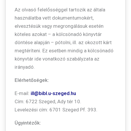
Az olvasó felelősséggel tartozik az általa
használatba vett dokumentumokért,
elvesztésük vagy megrongálásuk esetén
köteles azokat – a kölcsönadó könyvtár
döntése alapján – pótolni, ill. az okozott kárt
megtéríteni. Ez esetben mindig a kölcsönadó
könyvtár ide vonatkozó szabályzata az
irányadó.
Elérhetőségek:
E-mail:
ill@bibl.u-szeged.hu
Cím: 6722 Szeged, Ady tér 10.
Levelezési cím: 6701 Szeged Pf. 393.
Ügyintézők: