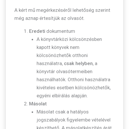
A kért mű megérkezéséről lehetőség szerint
még aznap értesítjük az olvasót.
Eredeti
dokumentum
A könyvtárközi kölcsönzésben
kapott könyvek nem
kölcsönözhetők otthoni
használatra,
csak helyben
, a
könyvtár olvasótermeiben
használhatók. Otthoni használatra
kivételes esetben kölcsönözhetők,
egyéni elbírálás alapján.
Másolat
Másolat csak a hatályos
jogszabályok figyelembe vételével
készíthető. A másolatkészítés árát