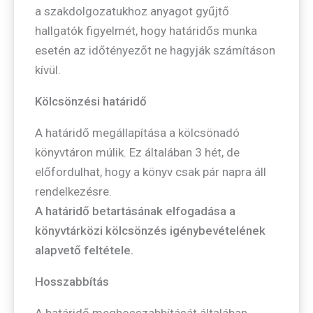
a szakdolgozatukhoz anyagot gyűjtő
hallgatók figyelmét, hogy határidős munka
esetén az időtényezőt ne hagyják számításon
kívül.
Kölcsönzési határidő
A határidő megállapítása a kölcsönadó
könyvtáron múlik. Ez általában 3 hét, de
előfordulhat, hogy a könyv csak pár napra áll
rendelkezésre.
A határidő betartásának elfogadása a
könyvtárközi kölcsönzés igénybevételének
alapvető feltétele.
Hosszabbítás
A határidő meghosszabbítását általában