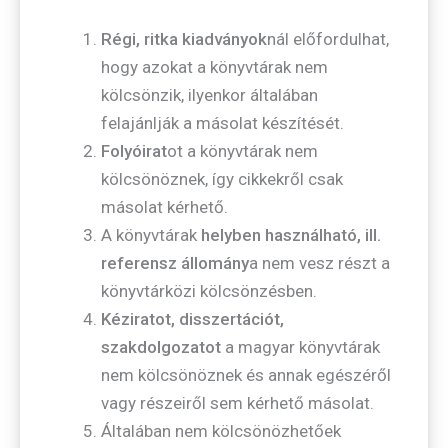
Régi, ritka kiadványok
nál előfordulhat,
hogy azokat a könyvtárak nem
kölcsönzik, ilyenkor általában
felajánlják a másolat készítését.
Folyóirat
ot a könyvtárak nem
kölcsönöznek, így cikkekről csak
másolat kérhető.
A könyvtárak
helyben használható, ill.
referensz állomány
a nem vesz részt a
könyvtárközi kölcsönzésben.
Kéziratot, disszertációt,
szakdolgozatot
a magyar könyvtárak
nem kölcsönöznek és annak egészéről
vagy részeiről sem kérhető másolat.
Általában nem kölcsönözhetőek