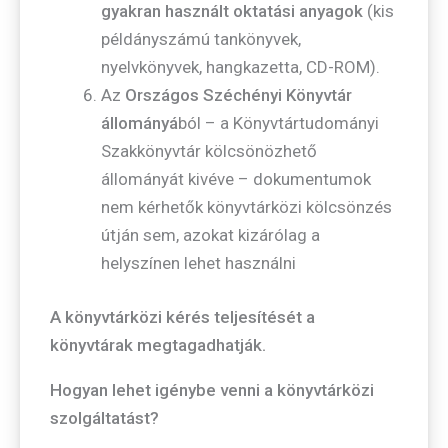
gyakran használt oktatási anyagok
(kis
példányszámú tankönyvek,
nyelvkönyvek, hangkazetta, CD-ROM).
Az
Országos Széchényi Könyvtár
állományá
ból – a Könyvtártudományi
Szakkönyvtár kölcsönözhető
állományát kivéve – dokumentumok
nem kérhetők könyvtárközi kölcsönzés
útján sem, azokat kizárólag a
helyszínen lehet használni
A könyvtárközi kérés teljesítését a
könyvtárak megtagadhatják.
Hogyan lehet igénybe venni a könyvtárközi
szolgáltatást?