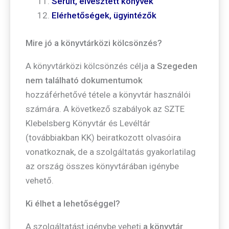
Sérült, elvesztett könyvek
Elérhetőségek, ügyintézők
Mire jó a könyvtárközi kölcsönzés?
A könyvtárközi kölcsönzés célja
a Szegeden
nem található dokumentumok
hozzáférhetővé tétele a könyvtár használói
számára. A következő szabályok az SZTE
Klebelsberg Könyvtár és Levéltár
(továbbiakban KK) beiratkozott olvasóira
vonatkoznak, de a szolgáltatás gyakorlatilag
az ország összes könyvtárában igénybe
vehető.
Ki élhet a lehetőséggel?
A szolgáltatást igénybe veheti
a könyvtár