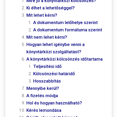
Mire jó a könyvtárközi kölcsönzés?
Ki élhet a lehetőséggel?
Mit lehet kérni?
A dokumentum lelőhelye szerint
A dokumentum formátuma szerint
Mit nem lehet kérni?
Hogyan lehet igénybe venni a
könyvtárközi szolgáltatást?
A könyvtárközi kölcsönzés időtartama
Teljesítési idő
Kölcsönzési határidő
Hosszabbítás
Mennyibe kerül?
A fizetés módja
Hol és hogyan használható?
Kérés lemondása