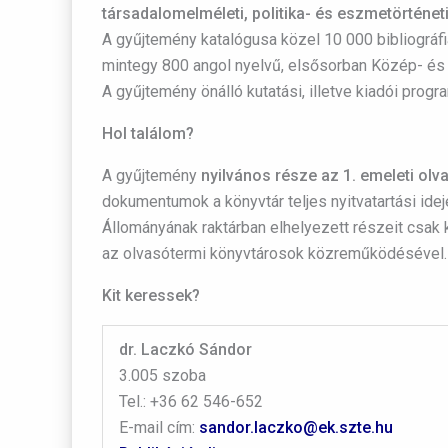
társadalomelméleti, politika- és eszmetörténe
A gyűjtemény katalógusa közel 10 000 bibliográfia
mintegy 800 angol nyelvű, elsősorban Közép- és 
A gyűjtemény önálló kutatási, illetve kiadói prog
Hol találom?
A gyűjtemény
nyilvános része az 1. emeleti ol
dokumentumok a könyvtár teljes nyitvatartási ide
Állományának raktárban elhelyezett részeit csak 
az olvasótermi könyvtárosok közreműködésével. 16
Kit keressek?
dr. Laczkó Sándor
3.005 szoba
Tel.: +36 62 546-652
E-mail cím:
sandor.laczko@ek.szte.hu