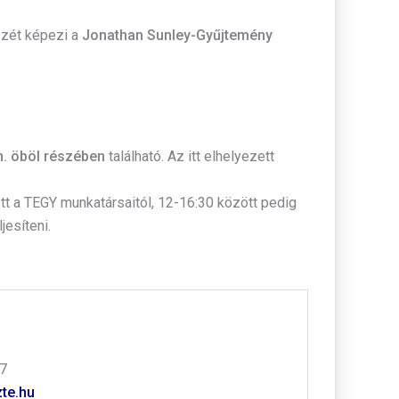
észét képezi a
Jonathan Sunley-Gyűjtemény
. öböl részében
található. Az itt elhelyezett
tt a TEGY munkatársaitól, 12-16:30 között pedig
esíteni.
77
te.hu