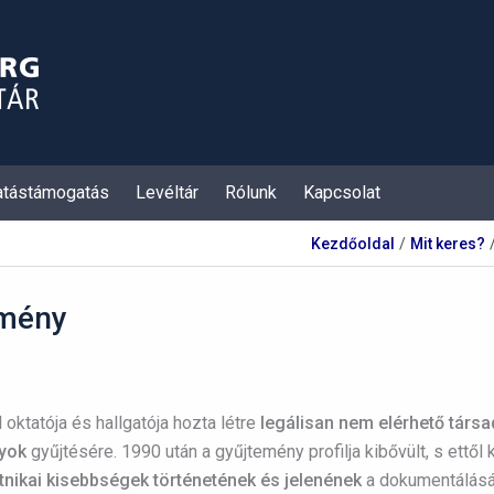
atástámogatás
Levéltár
Rólunk
Kapcsolat
Kezdőoldal
Mit keres?
emény
oktatója és hallgatója hozta létre
legálisan nem elérhető társa
yok
gyűjtésére. 1990 után a gyűjtemény profilja kibővült, s ettől
tnikai kisebbségek történetének és jelenének
a dokumentálását