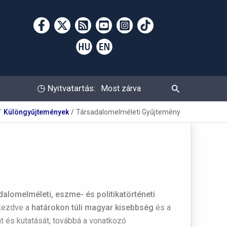
Keresés
◷
Nyitvatartás:
Most zárva
Különgyűjtemények
Társadalomelméleti Gyűjtemény
dalomelméleti, eszme- és politikatörténeti
 kezdve a
határokon túli magyar kisebbség
és a
 és kutatását, továbbá a vonatkozó