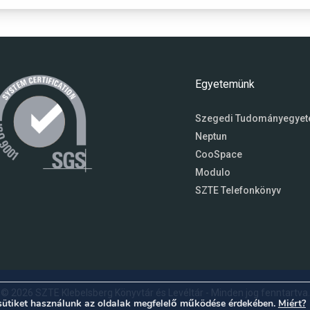
Egyetemünk
Szegedi Tudományegye
Neptun
CooSpace
Modulo
SZTE Telefonkönyv
© 2026 SZTE Klebelsberg Könyvtár és Levéltár - Minden jog fenntartva.
sütiket használunk az oldalak megfelelő működése érdekében.
Miért?