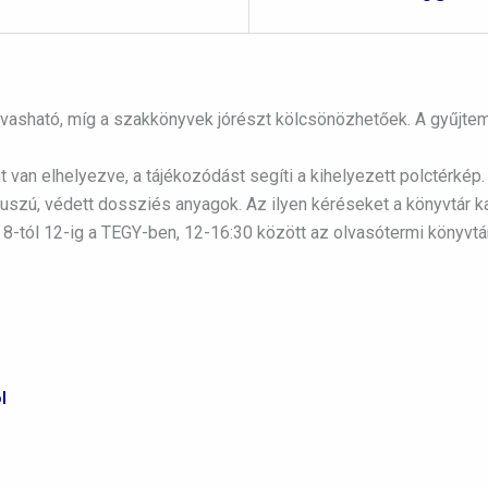
vasható, míg a szakkönyvek jórészt kölcsönözhetőek. A gyűjtem
 van elhelyezve, a tájékozódást segíti a kihelyezett polctérkép.
uszú, védett dossziés anyagok. Az ilyen kéréseket a könyvtár k
 8-tól 12-ig a TEGY-ben, 12-16:30 között az olvasótermi könyvtá
l