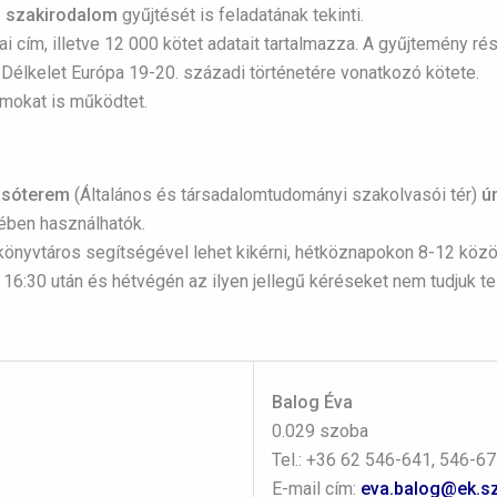
ti szakirodalom
gyűjtését is feladatának tekinti.
i cím, illetve 12 000 kötet adatait tartalmazza. A gyűjtemény r
Délkelet Európa 19-20. századi történetére vonatkozó kötete.
ramokat is működtet.
vasóterem
(Általános és társadalomtudományi szakolvasói tér)
ún
jében használhatók.
könyvtáros segítségével lehet kikérni, hétköznapokon 8-12 közö
:30 után és hétvégén az ilyen jellegű kéréseket nem tudjuk telj
Balog Éva
0.029 szoba
Tel.: +36 62 546-641, 546-6
E-mail cím:
eva.balog@ek.sz