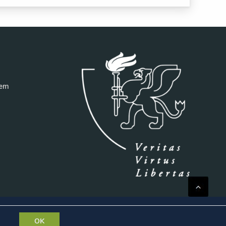
tem
OK