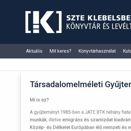
Skip
to
content
Aktuális
Mit keres?
Könyvtárhasználat
Kut
Társadalomelméleti Gyűjt
Mi is ez?
A gyűjteményt 1985-ben a JATE BTK néhány fiatal 
munkák
, illetve
emigráns és szamizdat kiadván
Közép- és Délkelet Európában élő nemzeti és e