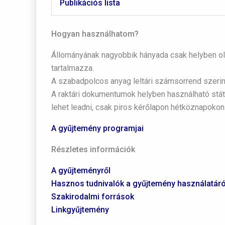
Publikációs lista
Hogyan használhatom?
Állományának nagyobbik hányada csak helyben ol
tartalmazza.
A szabadpolcos anyag leltári számsorrend szerint
A raktári dokumentumok helyben használható stát
lehet leadni, csak piros kérőlapon hétköznapokon
A gyűjtemény programjai
Részletes információk
A gyűjteményről
Hasznos tudnivalók a gyűjtemény használatáró
Szakirodalmi források
Linkgyűjtemény