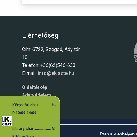
Elérhetőség
Cím: 6722, Szeged, Ady tér
10.
Telefon: +36(62)546-633
E-mail:
info@ek.szte.hu
Oldaltérkép
Adatvédelem
Könyvtári chat ............. H-
P 10:00-14:00
―――――――――――
Library chat .................. M-
Ezen a webhelyen 
F 10am-2pm