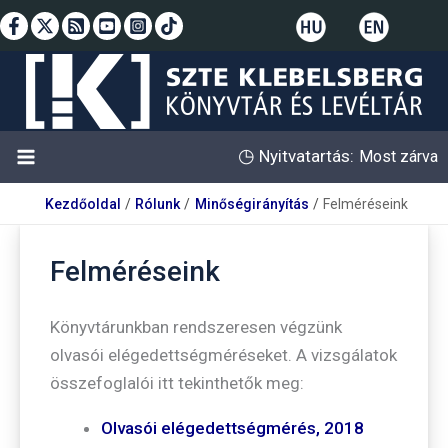
Skip
to
content
◷
Nyitvatartás:
Most zárva
Kezdőoldal
Rólunk
Minőségirányítás
Felméréseink
Felméréseink
Könyvtárunkban rendszeresen végzünk
olvasói elégedettségméréseket. A vizsgálatok
összefoglalói itt tekinthetők meg:
Olvasói elégedettségmérés, 2018