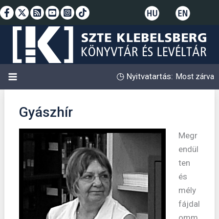
Skip
to
content
◷
Nyitvatartás:
Most zárva
Gyászhír
Megr
endül
ten
és
mély
fájdal
omm