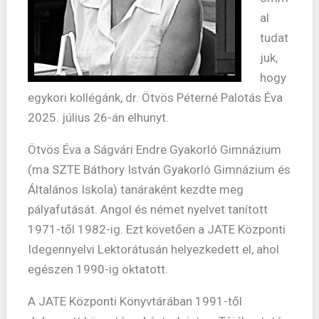
al
tudat
juk,
hogy
egykori kollégánk, dr. Ötvös Péterné Palotás Éva
2025. július 26-án elhunyt.
Ötvös Éva a Ságvári Endre Gyakorló Gimnázium
(ma SZTE Báthory István Gyakorló Gimnázium és
Általános Iskola) tanáraként kezdte meg
pályafutását. Angol és német nyelvet tanított
1971-től 1982-ig. Ezt követően a JATE Központi
Idegennyelvi Lektorátusán helyezkedett el, ahol
egészen 1990-ig oktatott.
A JATE Központi Könyvtárában 1991-től