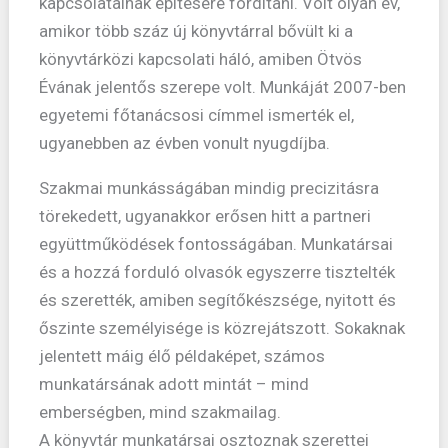
kapcsolatainak építésére fordítani. Volt olyan év,
amikor több száz új könyvtárral bővült ki a
könyvtárközi kapcsolati háló, amiben Ötvös
Évának jelentős szerepe volt. Munkáját 2007-ben
egyetemi főtanácsosi címmel ismerték el,
ugyanebben az évben vonult nyugdíjba.
Szakmai munkásságában mindig precizitásra
törekedett, ugyanakkor erősen hitt a partneri
együttműködések fontosságában. Munkatársai
és a hozzá forduló olvasók egyszerre tisztelték
és szerették, amiben segítőkészsége, nyitott és
őszinte személyisége is közrejátszott. Sokaknak
jelentett máig élő példaképet, számos
munkatársának adott mintát – mind
emberségben, mind szakmailag.
A könyvtár munkatársai osztoznak szerettei