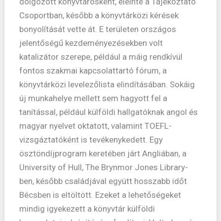
dolgozott könyvtárosként, eleinte a Tájékoztató
Csoportban, később a könyvtárközi kérések
bonyolítását vette át. E területen országos
jelentőségű kezdeményezésekben volt
katalizátor szerepe, például a máig rendkívül
fontos szakmai kapcsolattartó fórum, a
könyvtárközi levelezőlista elindításában. Sokáig
új munkahelye mellett sem hagyott fel a
tanítással, például külföldi hallgatóknak angol és
magyar nyelvet oktatott, valamint TOEFL-
vizsgáztatóként is tevékenykedett. Egy
ösztöndíjprogram keretében járt Angliában, a
University of Hull, The Brynmor Jones Library-
ben, később családjával együtt hosszabb időt
Bécsben is eltöltött. Ezeket a lehetőségeket
mindig igyekezett a könyvtár külföldi