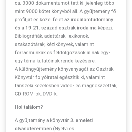
ca. 3000 dokumentumot tett ki, jelenleg több
mint 9000 kötet könyvből áll. A gyűjtemény fő
profilját és közel felét az
irodalomtudomány
és a 19-21. század osztrák irodalma
képezi.
Bibliográfiák, adattárak, lexikonok,
szakszótárak, kézikönyvek, valamint
forrásmunkák és feldolgozások állnak egy-
egy téma kutatóinak rendelkezésére.
A különgyűjtemény könyvanyagát az Osztrák
Könyvtár folyóiratai egészítik ki, valamint
tanszéki kezelésben videó- és magnókazetták,
CD-ROM-ok, DVD-k.
Hol találom?
A gyűjtemény a könyvtár
3. emeleti
olvasóteremben
(Nyelvi és