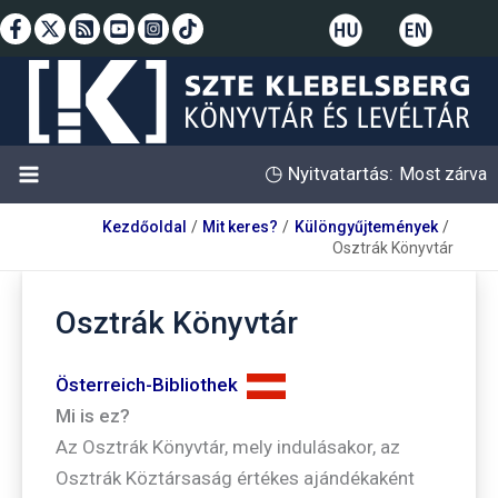
Skip
to
content
◷
Nyitvatartás:
Most zárva
Kezdőoldal
Mit keres?
Különgyűjtemények
Osztrák Könyvtár
Osztrák Könyvtár
Österreich-Bibliothek
Mi is ez?
Az Osztrák Könyvtár, mely indulásakor, az
Osztrák Köztársaság értékes ajándékaként