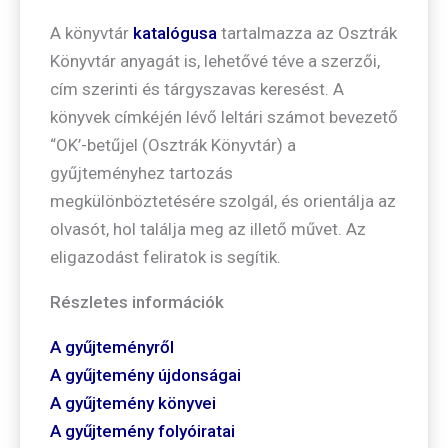
A könyvtár
katalógusa
tartalmazza az Osztrák
Könyvtár anyagát is, lehetővé téve a szerzői,
cím szerinti és tárgyszavas keresést. A
könyvek címkéjén lévő leltári számot bevezető
“OK’-betűjel (Osztrák Könyvtár) a
gyűjteményhez tartozás
megkülönböztetésére szolgál, és orientálja az
olvasót, hol találja meg az illető művet. Az
eligazodást feliratok is segítik.
Részletes információk
A gyűjteményről
A gyűjtemény újdonságai
A gyűjtemény könyvei
A gyűjtemény folyóiratai