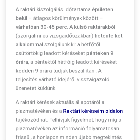
A raktári kiszolgálás időtartama
épületen
belül
– átlagos körülmények között –
várhatóan 30-45 perc
.
A külső raktárakból
(szorgalmi és vizsgaidőszakban)
hetente két
alkalommal
szolgálunk ki: a hétfőtől
csütörtökig leadott kéréseket
pénteken 9
órára
, a péntektől hétfőig leadott kéréseket
kedden 9 órára
tudjuk beszállítani. A
teljesítés várható idejéről visszaigazoló
üzenetet küldünk.
A raktári kérések aktuális állapotáról a
plazmatévéken és a
Raktári kéréseim oldalon
tájékozódhat. Felhívjuk figyelmét, hogy míg a
plazmatévéken az információ folyamatosan
frissül, a honlapon minden újabb megtekintés