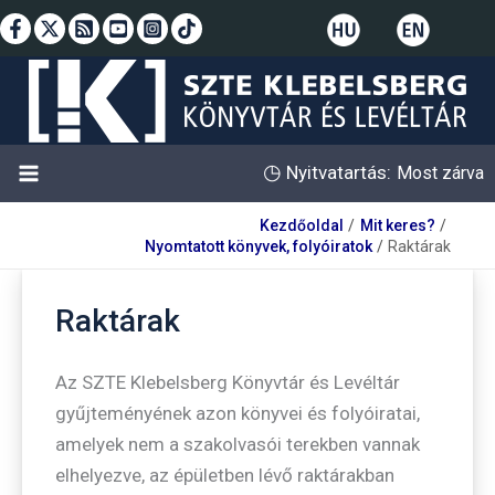
Skip
to
content
◷
Nyitvatartás:
Most zárva
Kezdőoldal
Mit keres?
Nyomtatott könyvek, folyóiratok
Raktárak
Raktárak
Az SZTE Klebelsberg Könyvtár és Levéltár
gyűjteményének azon könyvei és folyóiratai,
amelyek nem a szakolvasói terekben vannak
elhelyezve, az épületben lévő raktárakban