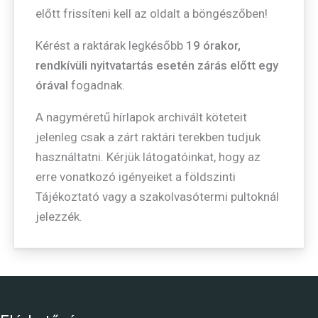
előtt frissíteni kell az oldalt a böngészőben!
Kérést a raktárak legkésőbb
19 órakor
,
rendkívüli nyitvatartás esetén zárás előtt egy
órával
fogadnak.
A nagyméretű hírlapok archivált köteteit
jelenleg csak a zárt raktári terekben tudjuk
használtatni. Kérjük látogatóinkat, hogy az
erre vonatkozó igényeiket a földszinti
Tájékoztató vagy a szakolvasótermi pultoknál
jelezzék.