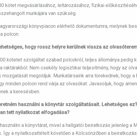
000 kötet megvásárlásához, leltározásához, fizikai előkészítésé
sszehangolt munkájára van szükség.
agyarországi könyvpiacon elérhető dokumentumra, melynek besz
 a polcon.
Lehetséges, hogy rossz helyre kerülnek vissza az olvasótere
0 kötetet szolgáltat szabad polcokról, teljes állománya pedig kö
a raktárakból. Nem csekély logisztikai teljesítmény, hogy az olv
ek mozgatását megoldjuk. Munkatársaink arra törekednek, hogy a 
ogy minden polcon rend várja az olvasókat. Javasoljuk, hogy amen
tenek a keresésben.
retném használni a könyvtár szolgáltatásait. Lehetséges ez
n tett nyilatkozat elfogadása?
 használni a könyvtárat, mivel a hallgatói beiratkozás jelenleg a
nik. Így a nyilatkozattételt követően a Kölcsönzőben a beiratkoz