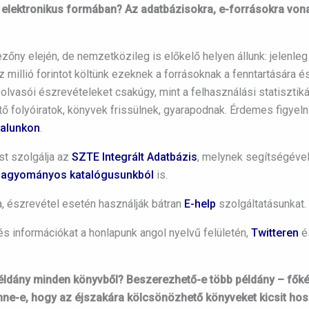
 elektronikus formában? Az adatbázisokra, e-forrásokra vonat
zőny elején, de nemzetközileg is előkelő helyen állunk: jelenleg 
 millió forintot költünk ezeknek a forrásoknak a fenntartására é
 olvasói észrevételeket csakúgy, mint a felhasználási statisztiká
 folyóiratok, könyvek frissülnek, gyarapodnak. Érdemes figyeln
alunkon
.
st szolgálja az
SZTE Integrált Adatbázis
, melynek segítségével
hagyományos katalógusunkból
is.
, észrevétel esetén használják bátran
E-help
szolgáltatásunkat.
és információkat a honlapunk angol nyelvű felületén,
Twitteren
é
példány minden könyvből? Beszerezhető-e több példány – főké
nne-e, hogy az éjszakára kölcsönözhető könyveket kicsit ho