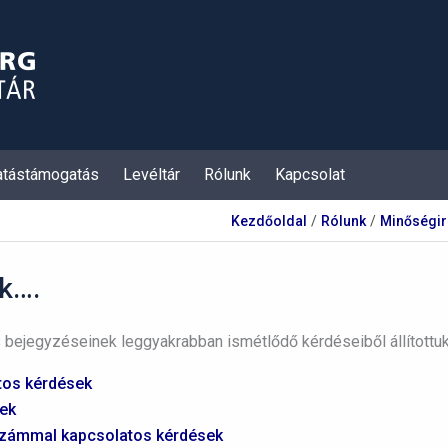
atástámogatás
Levéltár
Rólunk
Kapcsolat
Kezdőoldal
Rólunk
Minőségir
nk….
ejegyzéseinek leggyakrabban ismétlődő kérdéseiből állítottuk 
tos kérdések
sek
számmal kapcsolatos kérdések