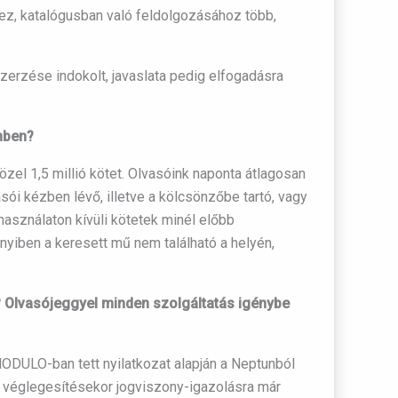
hez, katalógusban való feldolgozásához több,
erzése indokolt, javaslata pedig elfogadásra
mben?
zel 1,5 millió kötet. Olvasóink naponta átlagosan
asói kézben lévő, illetve a kölcsönzőbe tartó, vagy
használaton kívüli kötetek minél előbb
nyiben a keresett mű nem található a helyén,
? Olvasójeggyel minden szolgáltatás igénybe
 MODULO-ban tett nyilatkozat alapján a Neptunból
ás véglegesítésekor jogviszony-igazolásra már