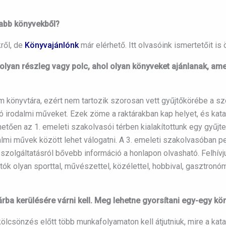
jabb könyvekből?
ről, de
Könyvajánlónk
már elérhető. Itt olvasóink ismertetőit i
olyan részleg vagy polc, ahol olyan könyveket ajánlanak, a
 könyvtára, ezért nem tartozik szorosan vett gyűjtőkörébe a s
ó irodalmi műveket. Ezek zöme a raktárakban kap helyet, és kat
etően az 1. emeleti szakolvasói térben kialakítottunk egy gyűj
almi művek között lehet válogatni. A 3. emeleti szakolvasóban p
szolgáltatásról bővebb információ a honlapon olvasható. Felhívju
tók olyan sporttal, művészettel, közélettel, hobbival, gasztron
árba kerülésére várni kell. Meg lehetne gyorsítani egy-egy k
lcsönzés előtt több munkafolyamaton kell átjutniuk, mire a k