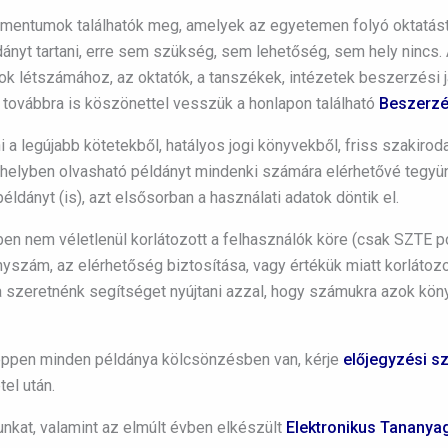
entumok találhatók meg, amelyek az egyetemen folyó oktatást, k
yt tartani, erre sem szükség, sem lehetőség, sem hely nincs. 
 létszámához, az oktatók, a tanszékek, intézetek beszerzési ja
t továbbra is köszönettel vesszük a honlapon található
Beszerzés
 a legújabb kötetekből, hatályos jogi könyvekből, friss szakirod
y helyben olvasható példányt mindenki számára elérhetővé tegy
ldányt (is), azt elsősorban a használati adatok döntik el.
ben nem véletlenül korlátozott a felhasználók köre (csak SZTE 
nyszám, az elérhetőség biztosítása, vagy értékük miatt korlátoz
 szeretnénk segítséget nyújtani azzal, hogy számukra azok köny
éppen minden példánya kölcsönzésben van, kérje
előjegyzési s
el után.
nkat, valamint az elmúlt évben elkészült
Elektronikus Tananya