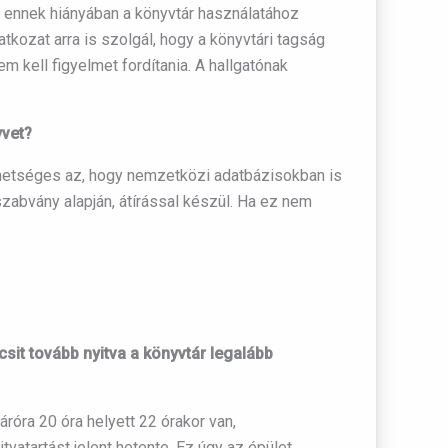
: ennek hiányában a könyvtár használatához
atkozat arra is szolgál, hogy a könyvtári tagság
m kell figyelmet fordítania. A hallgatónak
yvet?
lehetséges az, hogy nemzetközi adatbázisokban is
zabvány alapján, átírással készül. Ha ez nem
sit tovább nyitva a könyvtár legalább
róra 20 óra helyett 22 órakor van,
vatartást jelent hetente. Ez úgy az épület