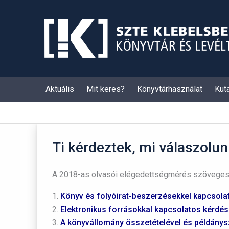
Skip
to
content
Aktuális
Mit keres?
Könyvtárhasználat
Kut
Ti kérdeztek, mi válaszolu
A 2018-as olvasói elégedettségmérés szöveges b
1.
Könyv és folyóirat-beszerzésekkel kapcsola
2.
Elektronikus forrásokkal kapcsolatos kérdé
3.
A könyvállomány összetételével és példány