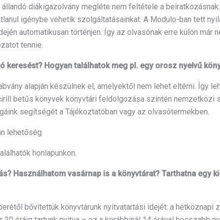
 állandó diákigazolvány megléte nem feltétele a beiratkozásnak
átlanul igénybe vehetik szolgáltatásainkat. A Modulo-ban tett nyil
dején automatikusan történjen. Így az olvasónak erre külön már ne
zatot tennie.
ló keresést? Hogyan találhatok meg pl. egy orosz nyelvű kön
bvány alapján készülnek el, amelyektől nem lehet eltérni. Így 
rill betűs könyvek könyvtári feldolgozása szintén nemzetközi s
légáink segítségét a Tájékoztatóban vagy az olvasótermekben.
n lehetőség.
alálhatók honlapunkon.
ás? Használhatom vasárnap is a könyvtárat? Tarthatna egy kic
től bővítettük könyvtárunk nyitvatartási idejét: a hétköznapi zá
20 óráig tartunk nyitva – ez a korábbinál 14 órával hosszabb nyit