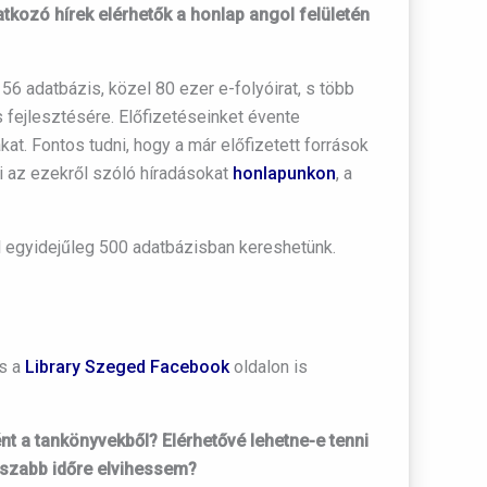
kozó hírek elérhetők a honlap angol felületén
56 adatbázis, közel 80 ezer e-folyóirat, s több
s fejlesztésére. Előfizetéseinket évente
kat. Fontos tudni, hogy a már előfizetett források
i az ezekről szóló híradásokat
honlapunkon
, a
 egyidejűleg 500 adatbázisban kereshetünk.
s a
Library Szeged Facebook
oldalon is
nt a tankönyvekből? Elérhetővé lehetne-e tenni
sszabb időre elvihessem?