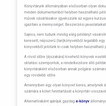
Könyvtárunk állományában elsősorban olyan dokum
minden dokumentumból helyben használható példán
művek vásárlásakor igyekszünk az egyes kurzusok
igazítani a mennyiséget. Beszerzési javaslataika
Sajnos, nem tudunk mindig elég példányt vásárolni
keresett, népszerű (tan)könyvekből legalább eg
könyvekből jelölünk ki csak helyben használható pé
A rövid időre (éjszakára) kivehető könyvek eseté
oktatási szempontok, a rendelkezésre álló példá
könyvtáraként elsősorban annak polgárai számára
egy rövidebb időre.
Amennyiben egy olyan könyvet keres, amelynek 
számára a kötet fenntartását a könyvtári visszavét
Alternatívaként ajánljuk gazdag
e-könyv
állományu