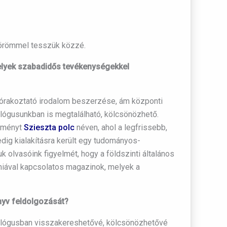
s örömmel tesszük közzé.
melyek szabadidős tevékenységekkel
zórakoztató irodalom beszerzése, ám központi
alógusunkban is megtalálható, kölcsönözhető.
teményt
Szieszta polc
néven, ahol a legfrissebb,
edig kialakításra került egy tudományos-
k olvasóink figyelmét, hogy a földszinti általános
ómiával kapcsolatos magazinok, melyek a
önyv feldolgozását?
atalógusban visszakereshetővé, kölcsönözhetővé