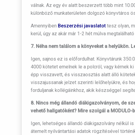
válnak. Az egy év alatt beszerzett több mint 10.
különböző munkaterületen dolgozó könyvtáros ö
Amennyiben
Beszerzési javaslatot
tesz olyan, m
kerül, úgy az akár már 1-2 hét múlva megtalálható
7. Néha nem találom a könyveket a helyükön. 
Igen, sajnos ez is előfordulhat.
Könyvtárunk 350.00
4000 kötetet emelnek le a polcról, vagy kérnek ki 
épp visszavett, és visszaosztás alatt álló kötet
visszajussanak jelzet szerinti lelőhelyükre, és h
forduljanak kollégáinkhoz, akik készséggel segí
8. Nincs még állandó diákigazolványom, de sze
vehető hallgatóként? Mire szolgál a MODULO-ba
Igen, lehetséges állandó diákigazolvány nélkül is
átemelt nyilvántartási adatok rögzítésével törté