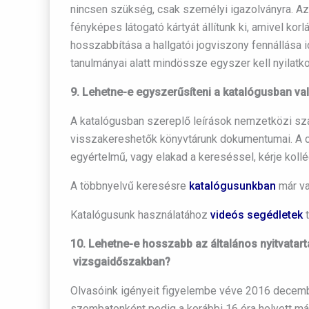
nincsen szükség, csak személyi igazolványra. Az
fényképes látogató kártyát állítunk ki, amivel korl
hosszabbítása a hallgatói jogviszony fennállása i
tanulmányai alatt mindössze egyszer kell nyilatko
9. Lehetne-e egyszerűsíteni a katalógusban va
A katalógusban szereplő leírások nemzetközi sza
visszakereshetők könyvtárunk dokumentumai. A ci
egyértelmű, vagy elakad a kereséssel, kérje kol
A többnyelvű keresésre
katalógusunkban
már va
Katalógusunk használatához
videós segédletek
t
10. Lehetne-e hosszabb az általános nyitvatart
vizsgaidőszakban?
Olvasóink igényeit figyelembe véve 2016 decemberé
szombatonként pedig a korábbi 16 óra helyett már 