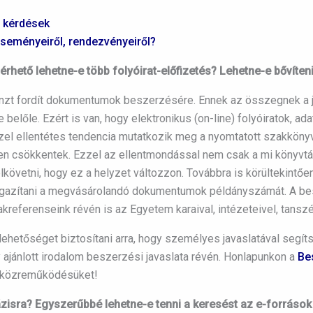
s kérdések
eseményeiről, rendezvényeiről?
érhető lehetne-e több folyóirat-előfizetés? Lehetne-e bővíte
t fordít dokumentumok beszerzésére. Ennek az összegnek a je
 belőle. Ezért is van, hogy elektronikus (on-line) folyóiratok, a
zel ellentétes tendencia mutatkozik meg a nyomtatott szakköny
en csökkentek. Ezzel az ellentmondással nem csak a mi könyvtár
övetni, hogy ez a helyzet változzon. Továbbra is körültekintően
gazítani a megvásárolandó dokumentumok példányszámát. A bes
referenseink révén is az Egyetem karaival, intézeteivel, tanszé
ehetőséget biztosítani arra, hogy személyes javaslatával segít
ajánlott irodalom beszerzési javaslata révén. Honlapunkon a
Be
v közreműködésüket!
bázisra? Egyszerűbbé lehetne-e tenni a keresést az e-forráso