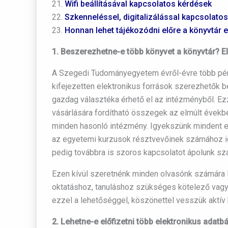
21.
Wifi beállításával kapcsolatos kérdések
22.
Szkenneléssel, digitalizálással kapcsolato
23.
Honnan lehet tájékozódni előre a könyvtár 
1. Beszerezhetne-e több könyvet a könyvtár? El
A Szegedi Tudományegyetem évről-évre több pénz
kifejezetten elektronikus források szerezhetők be
gazdag választéka érhető el az intézményből. Ez
vásárlására fordítható összegek az elmúlt évekb
minden hasonló intézmény. Igyekszünk mindent elk
az egyetemi kurzusok résztvevőinek számához i
pedig továbbra is szoros kapcsolatot ápolunk szak
Ezen kívül szeretnénk minden olvasónk számára l
oktatáshoz, tanuláshoz szükséges kötelező vagy 
ezzel a lehetőséggel, köszönettel vesszük aktí
2. Lehetne-e előfizetni több elektronikus adat