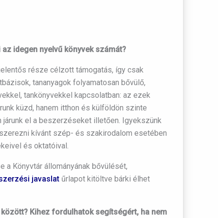
ni az idegen nyelvű könyvek számát?
lentős része célzott támogatás, így csak
datbázisok, tananyagok folyamatosan bővülő,
vekkel, tankönyvekkel kapcsolatban: az ezek
unk küzd, hanem itthon és külföldön szinte
 járunk el a beszerzéseket illetően. Igyekszünk
zerezni kívánt szép- és szakirodalom esetében
keivel és oktatóival.
se a Könyvtár állományának bővülését,
szerzési javaslat
űrlapot kitöltve bárki élhet
k között? Kihez fordulhatok segítségért, ha nem