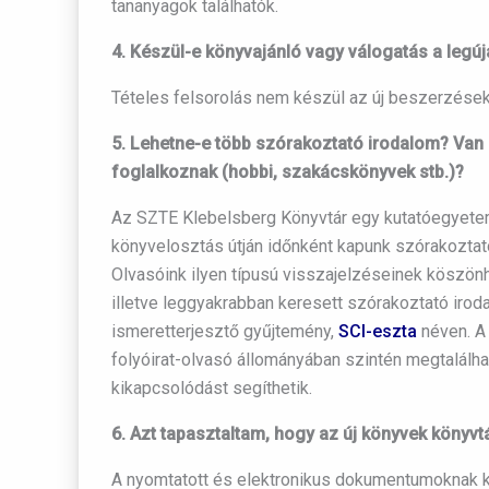
tananyagok találhatók.
4. Készül-e könyvajánló vagy válogatás a legú
Tételes felsorolás nem készül az új beszerzések
5. Lehetne-e több szórakoztató irodalom? Van 
foglalkoznak (hobbi, szakácskönyvek stb.)?
Az SZTE Klebelsberg Könyvtár egy kutatóegyetem
könyvelosztás útján időnként kapunk szórakoztat
Olvasóink ilyen típusú visszajelzéseinek köszönh
illetve leggyakrabban keresett szórakoztató irod
ismeretterjesztő gyűjtemény,
SCI-eszta
néven. A 
folyóirat-olvasó állományában szintén megtalálha
kikapcsolódást segíthetik.
6. Azt tapasztaltam, hogy az új könyvek könyvt
A nyomtatott és elektronikus dokumentumoknak kö