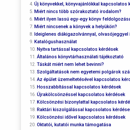
4.
Új könyvekkel, könyvajánlókkal kapcsolatos 
5.
Miért nincs több szórakoztató irodalom?
6.
Miért ilyen lassú egy-egy könyv feldolgozás
7.
Miért nincsenek a könyvek a helyükön?
8.
Ideiglenes diákigazolvánnyal, olvasójeggyel
9.
Katalógushasználat
10.
Nyitva tartással kapcsolatos kérdések
11.
Általános könyvtárhasználati tájékoztató
12.
Táskát miért nem lehet bevinni?
13.
Szolgáltatások nem egyetemi polgárok sz
14.
Az épület üzemeltetésével kapcsolatos kér
15.
Hosszabbítással kapcsolatos kérdések
16.
Újrakölcsönzéssel kapcsolatos kérdések
17.
Kölcsönzési bizonylattal kapcsolatos kérd
18.
Raktári kiszolgálással kapcsolatos kérdése
19.
Kölcsönzési idővel kapcsolatos kérdések
20.
Oktatói, kutatói munka támogatása