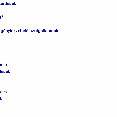
kérdések
a?
 igénybe vehető szolgáltatások
ámára
dések
ések
k