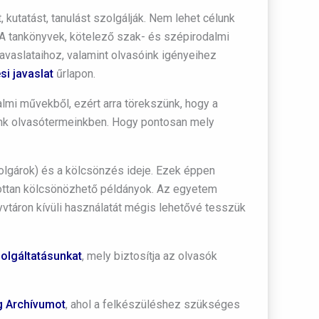
utatást, tanulást szolgálják. Nem lehet célunk
A tankönyvek, kötelező szak- és szépirodalmi
vaslataihoz, valamint olvasóink igényeihez
i javaslat
űrlapon.
almi művekből, ezért arra törekszünk, hogy a
ünk olvasótermeinkben. Hogy pontosan mely
polgárok) és a kölcsönzés ideje. Ezek éppen
ottan kölcsönözhető példányok.
Az egyetem
vtáron kívüli használatát mégis lehetővé tesszük
zolgáltatásunkat
, mely biztosítja az olvasók
g Archívumot
, ahol a felkészüléshez szükséges