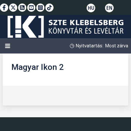
Skip
to
content
◷
Nyitvatartás:
Most zárva
Magyar Ikon 2