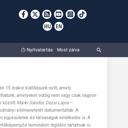
Keresés
◷
Nyitvatartás:
Most zárva
n 15 órakor kiállításunk nyílt, amely
thatunk, amelyeket eddig nem vagy csak nagyon
ek között
Márki Sándor, Dézsi Lajos
–
ulmányi előmenetelét dokumentálták. A
i egyesületek és társaságok emlékeibe is. A
ntőképernyős terminálon digitális tartalmak is