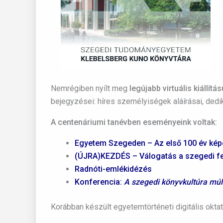
Nemrégiben nyílt meg
legújabb virtuális kiállítá
bejegyzései: híres személyiségek aláírásai, dedik
A centenáriumi tanévben eseményeink voltak:
Egyetem Szegeden – Az első 100 év képe
(ÚJRA)KEZDÉS – Válogatás a szegedi fel
Radnóti-emlékidézés
Konferencia:
A szegedi könyvkultúra múl
Korábban készült egyetemtörténeti digitális okta