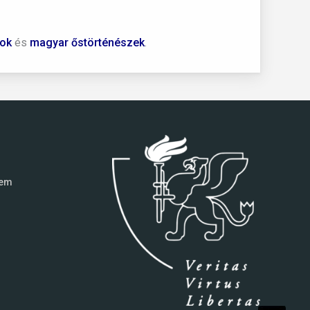
ok
és
magyar őstörténészek
.
tem