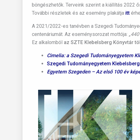
böngészhetők. Terveink szerint a kiállítás 2022 ő
További részletek és az esemény plakátja
itt
érhe
A 2021/2022-es tanévben a Szegedi Tudományegy
centenáriumát. Az eseménysorozat mottója:
„
440
Ez alkalomból
az SZTE Klebelsberg Könyvtár töb
Cimelia
: a Szegedi Tudományegyetem Kle
Szegedi Tudományegyetem Klebelsberg K
Egyetem Szegeden – Az első 100 év képe