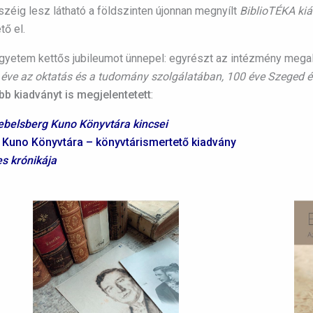
széig lesz látható a földszinten újonnan megnyílt
BiblioTÉKA kiál
tő el.
etem kettős jubileumot ünnepel: egyrészt az intézmény megala
 éve az oktatás és a tudomány szolgálatában,
100 éve Szeged és
b kiadványt is megjelentetett
:
belsberg Kuno Könyvtára kincsei
uno Könyvtára – könyvtárismertető kiadvány
s krónikája