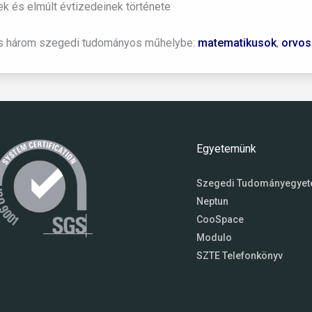
ek és elmúlt évtizedeinek története
s három szegedi tudományos műhelybe:
matematikusok
,
orvos
Egyetemünk
Szegedi Tudományegye
Neptun
CooSpace
Modulo
SZTE Telefonkönyv