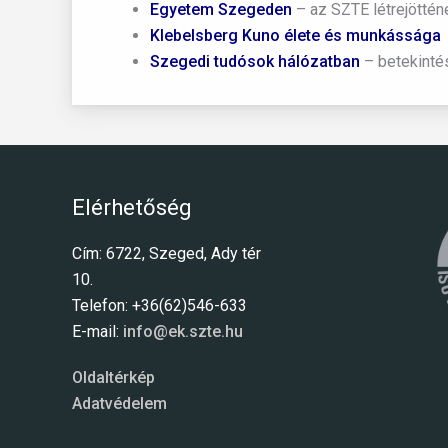
Egyetem Szegeden
– az SZTE létrejöttén
Klebelsberg Kuno élete és munkássága
Szegedi tudósok hálózatban
– betekinté
Elérhetőség
Cím: 6722, Szeged, Ady tér
10.
Telefon: +36(62)546-633
E-mail:
info@ek.szte.hu
Oldaltérkép
Adatvédelem