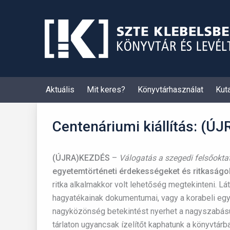
Skip
to
content
Aktuális
Mit keres?
Könyvtárhasználat
Kut
Centenáriumi kiállítás: (
(ÚJRA)KEZDÉS
–
Válogatás a szegedi felsőokt
egyetemtörténeti érdekességeket és ritkaságo
ritka alkalmakkor volt lehetőség megtekinteni. L
hagyatékainak dokumentumai, vagy a korabeli e
nagyközönség betekintést nyerhet a nagyszabású
tárlaton ugyancsak ízelítőt kaphatunk a könyvtárb