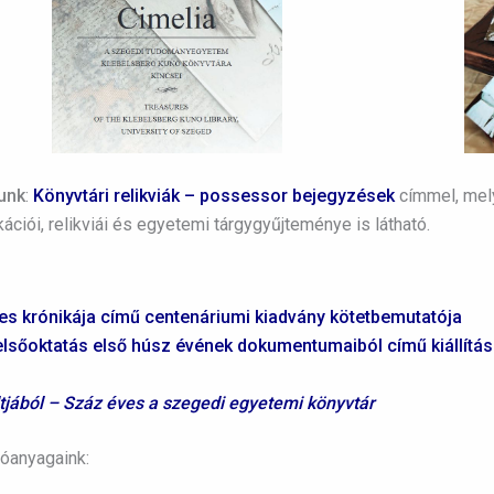
sunk
:
Könyvtári relikviák – possessor bejegyzések
címmel, mel
ációi, relikviái és egyetemi tárgygyűjteménye is látható.
s krónikája című centenáriumi kiadvány kötetbemutatója
sőoktatás első húsz évének dokumentumaiból című kiállítás
tjából – Száz éves a szegedi egyetemi könyvtár
tóanyagaink: