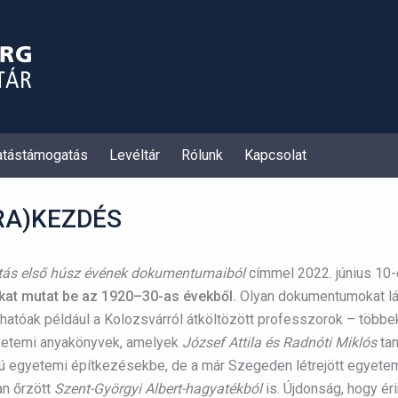
atástámogatás
Levéltár
Rólunk
Kapcsolat
ÚJRA)KEZDÉS
atás első húsz évének dokumentumaiból
címmel 2022. június 10-é
kat mutat be az 1920–30-as évekből.
Olyan dokumentumokat lá
áthatóak például a Kolozsvárról átköltözött professzorok – több
gyetemi anyakönyvek, amelyek
József Attila és Radnóti Miklós
tan
 egyetemi építkezésekbe, de a már Szegeden létrejött egyetem
an őrzött
Szent-Györgyi Albert-hagyatékból
is. Újdonság, hogy éri