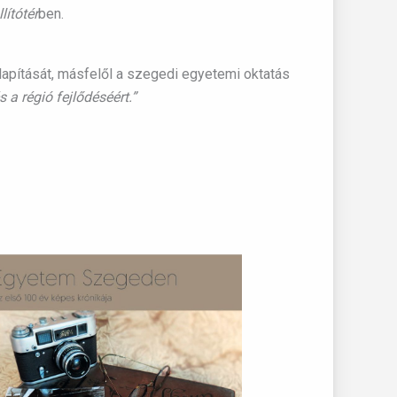
lítótér
ben.
pítását, másfelől a szegedi egyetemi oktatás
 a régió fejlődéséért.”