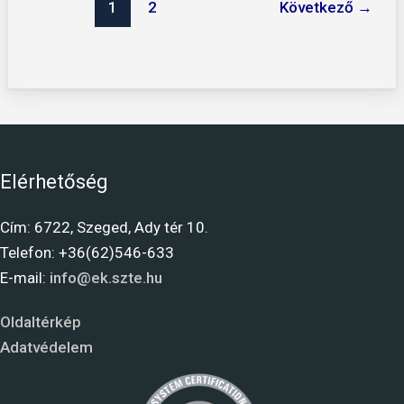
1
2
Következő
→
Elérhetőség
Cím: 6722, Szeged, Ady tér 10.
Telefon: +36(62)546-633
E-mail:
info@ek.szte.hu
Oldaltérkép
Adatvédelem