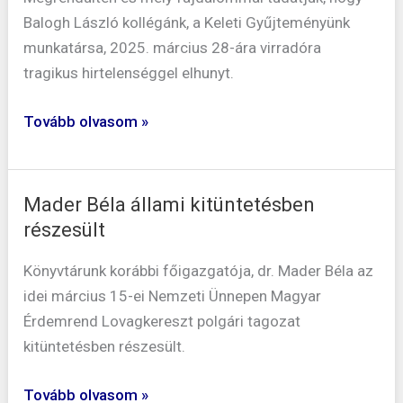
Balogh László kollégánk, a Keleti Gyűjteményünk
munkatársa, 2025. március 28-ára virradóra
tragikus hirtelenséggel elhunyt.
Tovább olvasom »
Mader Béla állami kitüntetésben
Mader
részesült
Béla
állami
Könyvtárunk korábbi főigazgatója, dr. Mader Béla az
kitüntetésben
idei március 15-ei Nemzeti Ünnepen Magyar
részesült
Érdemrend Lovagkereszt polgári tagozat
kitüntetésben részesült.
Tovább olvasom »