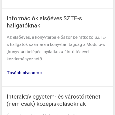
Információk elsőéves SZTE-s
Információk
hallgatóknak
elsőéves
SZTE-
Az elsőéves, a könyvtárba először beiratkozó SZTE-
s
s hallgatók számára a könyvtári tagság a Modulo-s
hallgatóknak
„könyvtári belépési nyilatkozat” kitöltésével
kezdeményezhető.
Tovább olvasom »
Interaktív egyetem- és várostörténet
Interaktív
(nem csak) középiskolásoknak
egyetem-
és