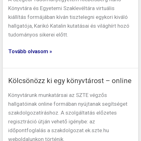
Katalint
Könyvtára és Egyetemi Szaklevéltára virtuális
bemutató
kiállítás formájában kíván tisztelegni egykori kiváló
virtuális
hallgatója, Karikó Katalin kutatásai és világhírt hozó
kiállításunk
tudományos sikerei előtt.
Tovább olvasom »
Kölcsönözz ki egy könyvtárost – online
Kölcsönözz
ki
Könyvtárunk munkatársai az SZTE végzős
egy
hallgatóinak online formában nyújtanak segítséget
könyvtárost
szakdolgozatíráshoz. A szolgáltatás előzetes
–
regisztráció útján vehető igénybe: az
online
időpontfoglalás a szakdolgozat.ek.szte.hu
weboldalunkon történik.