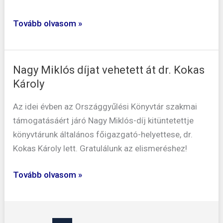
Tovább olvasom »
Nagy Miklós díjat vehetett át dr. Kokas
Nagy
Károly
Miklós
díjat
Az idei évben az Országgyűlési Könyvtár szakmai
vehetett
támogatásáért járó Nagy Miklós-díj kitüntetettje
át
könyvtárunk általános főigazgató-helyettese, dr.
dr.
Kokas Károly lett. Gratulálunk az elismeréshez!
Kokas
Károly
Tovább olvasom »