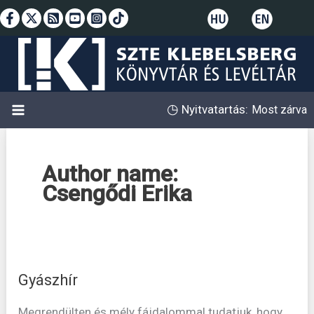
Skip
to
content
◷
Nyitvatartás:
Most zárva
Author name:
Csengődi Erika
Gyászhír
Gyászhír
Megrendülten és mély fájdalommal tudatjuk, hogy