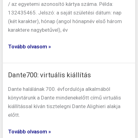
/ az egyetemi azonosító kártya száma. Példa:
132435465. Jelszó: a saját születési dátum: nap
(két karakter), hónap (angol hónapnév első három
karaktere nagybetűvel), év
Tovább olvasom »
Dante700: virtuális kiállítás
Dante700:
virtuális
Dante halálának 700. évfordulója alkalmából
kiállítás
könyvtárunk a Dante mindenekelőtt című virtuális
kiállítással kíván tisztelegni Dante Alighieri alakja
előtt.
Tovább olvasom »