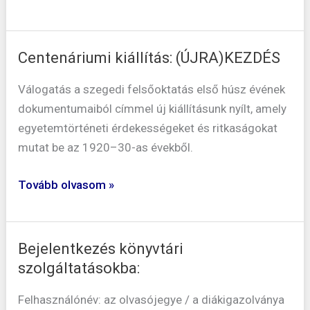
Centenáriumi kiállítás: (ÚJRA)KEZDÉS
Centenáriumi
kiállítás:
Válogatás a szegedi felsőoktatás első húsz évének
(ÚJRA)KEZDÉS
dokumentumaiból címmel új kiállításunk nyílt, amely
egyetemtörténeti érdekességeket és ritkaságokat
mutat be az 1920–30-as évekből.
Tovább olvasom »
Bejelentkezés könyvtári
Bejelentkezés
szolgáltatásokba:
könyvtári
szolgáltatásokba:
Felhasználónév: az olvasójegye / a diákigazolványa