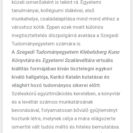
közeli ismerősként is tekint rá. Egyetemi
tanulmányai, kollégiumi diákévei, első
munkahelye, családalapítása mind-mind ehhez a
városhoz kötik. Éppen ezek miatt különös
megtiszteltetés díszpolgárrá avatása a Szegedi
Tudományegyetem számára is.
A
Szegedi Tudományegyetem Klebelsberg Kuno
Könyvtára
és
Egyetemi Szaklevéltára
virtuális
kiállítás formájában kíván tisztelegni egykori
kiváló hallgatója, Karikó Katalin kutatásai és
világhírt hozó tudományos sikerei előtt.
Széleskörű együttműködés keretében, a könyvtár
és a levéltár számos munkatársának
bevonásával, folyamatosan bővülő gyűjteményt
hoztunk létre, melynek célja a mára világszerte
ismertté vált tudós méltó és hiteles bemutatása.