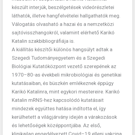
készült interjúk, beszélgetések videórészletei
láthatók, illetve hangfelvételei hallgathatók meg.
Válogatás olvasható a hazai és a nemzetközi
sajtóvisszhangokról, valamint elérhető Karikó
Katalin szakbibliográfiája is.
A kiállítás készítői különös hangsúlyt adtak a
Szegedi Tudományegyetem és a Szegedi
Biológiai Kutatóközpont vezető szerepének az
1970–80-as évekbeli mikrobiológiai és genetikai
kutatásaiban, és büszkén emlékeznek éppúgy
Karikó Katalinra, mint egykori mestereire. Karikó
Katalin mRNS-hez kapcsolódó kutatásait
mindezek együttes hatása indította el, így
kerülhetett a világjárvány idején a várakozások
és lehetőségek középpontjába. Az első,
klinikailag engedélyezett Covid–19 elleni vakcina