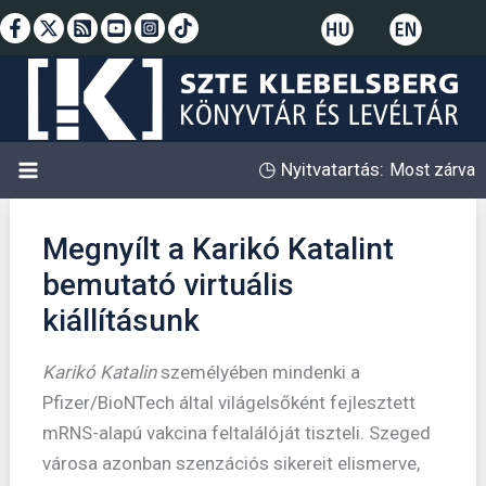
Skip
to
content
◷
Nyitvatartás:
Most zárva
Megnyílt a Karikó Katalint
bemutató virtuális
kiállításunk
Karikó Katalin
személyében mindenki a
Pfizer/BioNTech által világelsőként fejlesztett
mRNS-alapú vakcina feltalálóját tiszteli. Szeged
városa azonban szenzációs sikereit elismerve,