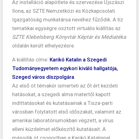
Az installáció alapötlete és szervezése Újszászi
Ilona, az SZTE Nemzetközi és Közkapcsolati
Igazgatóság munkatársa nevéhez fűződik. A tíz
tematikai egységre osztott virtuális kiállítás az
SZTE Klebelsberg Könyvtár Képtár és Médiatéka
oldalán került elhelyezésre.
A kiállítás címe:
Karikó Katalin a Szegedi
Tudományegyetem egykori kiváló hallgatója,
Szeged város díszpolgára
.
Az első öt témakör ismerteti az őt ért kezdeti
hatásokat, a szegedi alma matertől kapott
indíttatásokat és kutatásainak a Tisza-parti
városban folytatott első időszakát, valamint az
amerikai laboratóriumokban végzett, a vírus
elleni küzdelmet előkészítő kutatásait. A
második öt csoportban a Karikó Katalinnal