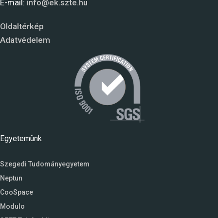
E-mail:
info@ek.szte.hu
Oldaltérkép
Adatvédelem
Egyetemünk
Szegedi Tudományegyetem
Neptun
CooSpace
Modulo