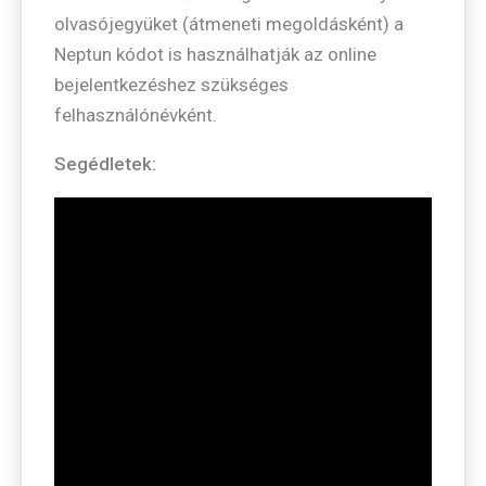
olvasójegyüket (átmeneti megoldásként) a
Neptun kódot is használhatják az online
bejelentkezéshez szükséges
felhasználónévként.
Segédletek: