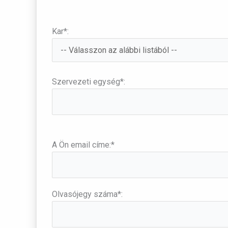
Kar*:
Szervezeti egység*:
A Ön email címe:*
Olvasójegy száma*: