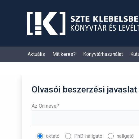
Skip
to
content
Aktuális
Mit keres?
Könyvtárhasználat
Kut
Olvasói beszerzési javaslat
Az Ön neve:*
oktató
PhD-hallgató
hallgató