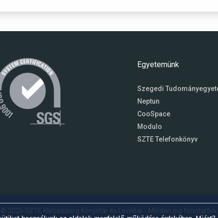
Egyetemünk
Szegedi Tudományegye
Neptun
CooSpace
Modulo
SZTE Telefonkönyv
© 2026 SZTE Klebelsberg Könyvtár és Levéltár - Minden jog fenntartva.