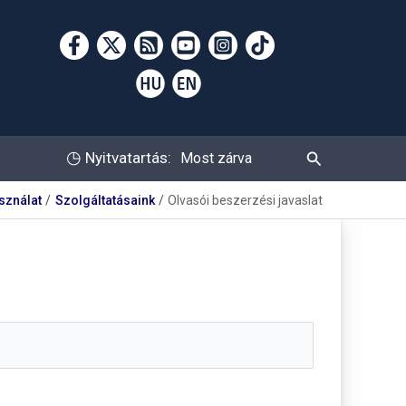
Keresés
◷
Nyitvatartás:
Most zárva
sználat
Szolgáltatásaink
Olvasói beszerzési javaslat