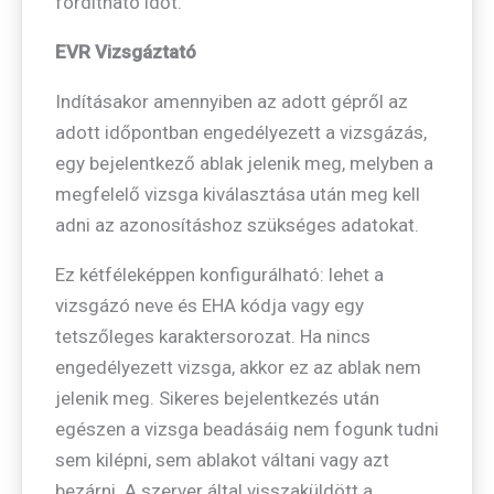
fordítható időt.
EVR Vizsgáztató
Indításakor amennyiben az adott gépről az
adott időpontban engedélyezett a vizsgázás,
egy bejelentkező ablak jelenik meg, melyben a
megfelelő vizsga kiválasztása után meg kell
adni az azonosításhoz szükséges adatokat.
Ez kétféleképpen konfigurálható: lehet a
vizsgázó neve és EHA kódja vagy egy
tetszőleges karaktersorozat. Ha nincs
engedélyezett vizsga, akkor ez az ablak nem
jelenik meg. Sikeres bejelentkezés után
egészen a vizsga beadásáig nem fogunk tudni
sem kilépni, sem ablakot váltani vagy azt
bezárni. A szerver által visszaküldött a