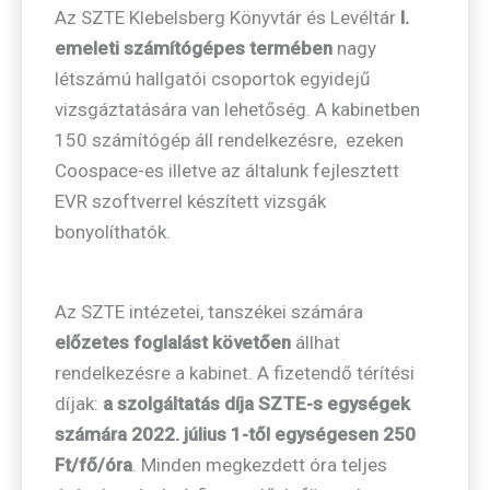
Az SZTE Klebelsberg Könyvtár és Levéltár
I.
emeleti számítógépes termében
nagy
létszámú hallgatói csoportok egyidejű
vizsgáztatására van lehetőség. A kabinetben
150 számítógép áll rendelkezésre, ezeken
Coospace-es illetve az általunk fejlesztett
EVR szoftverrel készített vizsgák
bonyolíthatók.
Az SZTE intézetei, tanszékei számára
előzetes foglalást követően
állhat
rendelkezésre a kabinet. A fizetendő térítési
díjak:
a szolgáltatás díja SZTE-s egységek
számára 2022. július 1-től egységesen 250
Ft/fő/óra
. Minden megkezdett óra teljes