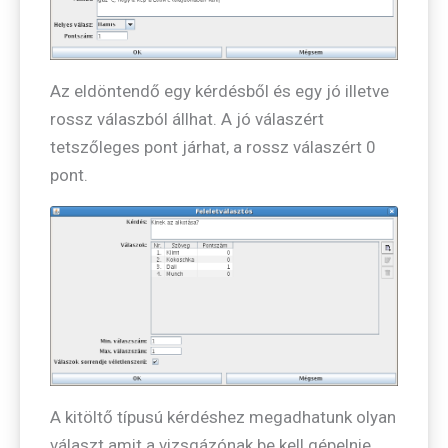
Az eldöntendő egy kérdésből és egy jó illetve
rossz válaszból állhat. A jó válaszért
tetszőleges pont járhat, a rossz válaszért 0
pont.
A kitöltő típusú kérdéshez megadhatunk olyan
választ amit a vizsgázónak be kell gépelnie.