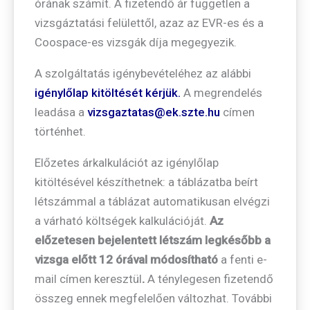
órának számít. A fizetendő ár független a
vizsgáztatási felülettől, azaz az EVR-es és a
Coospace-es vizsgák díja megegyezik.
A szolgáltatás igénybevételéhez az alábbi
igénylőlap kitöltését kérjük.
A megrendelés
leadása a
vizsgaztatas@ek.szte.hu
címen
történhet.
Előzetes árkalkulációt az igénylőlap
kitöltésével készíthetnek: a táblázatba beírt
létszámmal a táblázat automatikusan elvégzi
a várható költségek kalkulációját.
Az
előzetesen bejelentett létszám legkésőbb a
vizsga előtt 12 órával módosítható
a fenti e-
mail címen keresztül
.
A ténylegesen fizetendő
összeg ennek megfelelően változhat. További