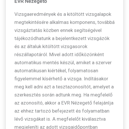
EVR Nézegető
Vizsgaeredmények és a kitöltött vizsgalapok
megtekintésére alkalmas komponens, továbbá
vizsgáztatás közben ennek segítségével
tájékozódhatunk a bejelentkezett vizsgázók
és az általuk kitöltött vizsgasorok
részállapotáról. Mivel adott időközönként
automatikus mentés készül, amiket a szerver
automatikusan kiértékel, folyamatosan
figyelemmel kísérhető a vizsga. Indításakor
meg kell adni azt a tesztazonosítót, amelyet a
szerkesztés során adtunk meg. Ha megfelelő
az azonosító, akkor a EVR Nézegető felajánlja
az ehhez tartozó befejezett és folyamatban
lévő vizsgákat is. A megfelelőt kiválasztva
megjeleníti az adott vizsgaidőpontban