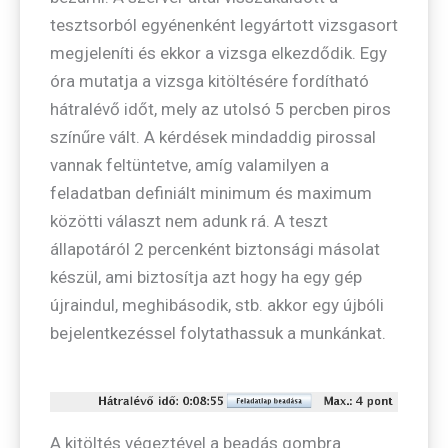
tesztsorból egyénenként legyártott vizsgasort
megjeleníti és ekkor a vizsga elkezdődik. Egy
óra mutatja a vizsga kitöltésére fordítható
hátralévő időt, mely az utolsó 5 percben piros
színűre vált. A kérdések mindaddig pirossal
vannak feltüntetve, amíg valamilyen a
feladatban definiált minimum és maximum
közötti választ nem adunk rá. A teszt
állapotáról 2 percenként biztonsági másolat
készül, ami biztosítja azt hogy ha egy gép
újraindul, meghibásodik, stb. akkor egy újbóli
bejelentkezéssel folytathassuk a munkánkat.
A kitöltés végeztével a beadás gombra