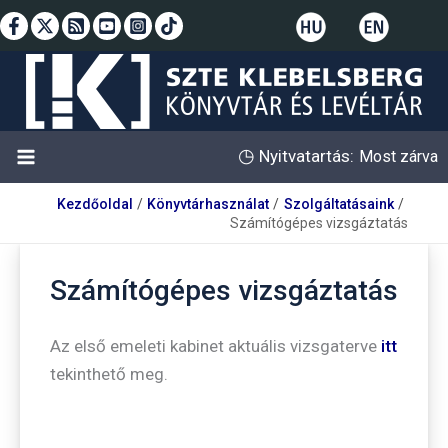
Skip
to
content
◷
Nyitvatartás:
Most zárva
Kezdőoldal
Könyvtárhasználat
Szolgáltatásaink
Számítógépes vizsgáztatás
Számítógépes vizsgáztatás
Az első emeleti kabinet aktuális vizsgaterve
itt
tekinthető meg.